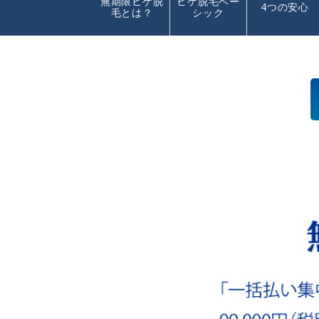
無期限ヒゲ脱
ヒゲ脱毛ベー
4つの安心
毛とは？
シック