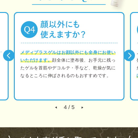
メディプラスゲルは元々ひどい乾燥肌だった開
発者が、エコー用のジェルをヒントに作りまし
た。個人差はありますが、
さっぱりというより
はもっちり、しっとりした使用感
です。
5
/
5