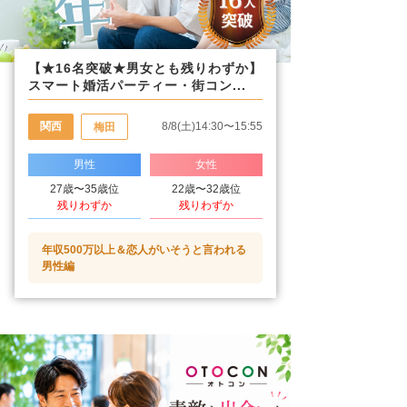
【★16名突破★男女とも残りわずか】
スマート婚活パーティー・街コン...
関西
8/8(土)14:30〜15:55
梅田
男性
女性
27歳〜35歳位
22歳〜32歳位
残りわずか
残りわずか
年収500万以上＆恋人がいそうと言われる
男性編