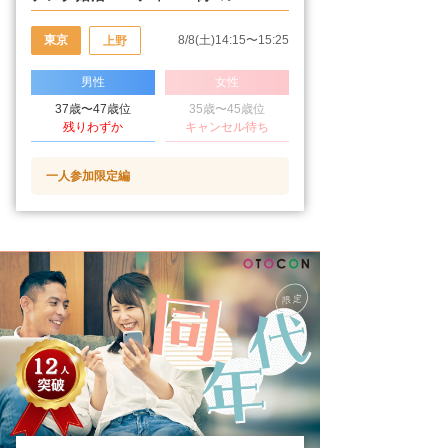
東京
8/8(土)14:15〜15:25
上野
男性
女性
37歳〜47歳位
35歳〜45歳位
残りわずか
キャンセル待ち
一人参加限定編