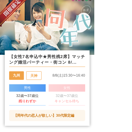
【女性7名申込中★男性残2席】マッチ
ング婚活パーティー・街コン 8/...
九州
8/8(土)15:30〜16:40
天神
男性
女性
32歳〜37歳位
32歳〜37歳位
残りわずか
キャンセル待ち
【同年代の恋人が欲しい】30代限定編