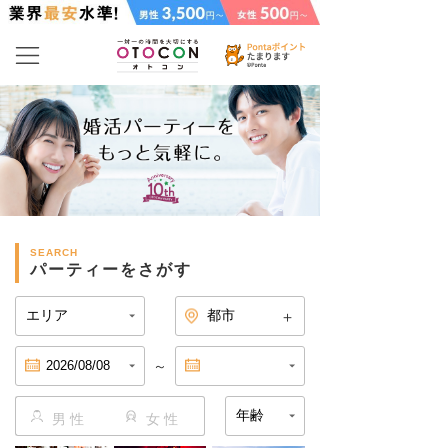
SEARCH
パーティーをさがす
～
男 性
女 性