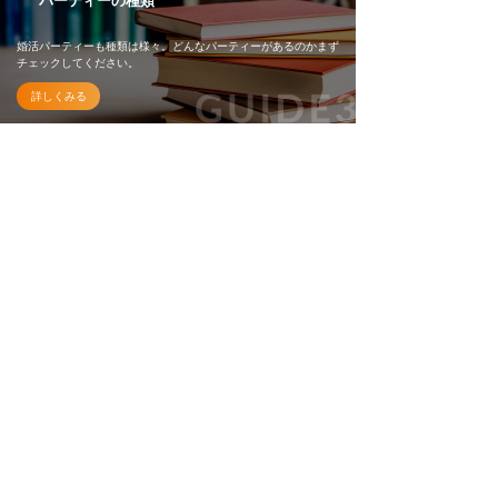
パーティーの種類
婚活パーティーも種類は様々。どんなパーティーがあるのかまず
チェックしてください。
詳しくみる
パーティー成功術
婚活を成功させるためにお見合いパーティーで気をつけるべき
様々な内容をアドバイスいたします！
詳しくみる
OTOCON（オトコン）は専用ラウンジでの
少人数制の婚活パーティーだけではなく、特
別企画のイベントも多く開催しております。
大人気の企画は、JRA（日本中央競馬会）様
とのコラボ企画である、「馬コン」です。
すでに40回目を迎えており、毎回満員御礼