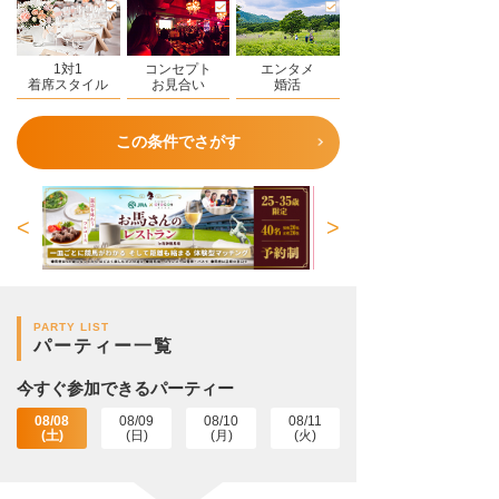
1対1
コンセプト
エンタメ
着席スタイル
お見合い
婚活
この条件でさがす
PARTY LIST
パーティー一覧
今すぐ参加できるパーティー
08/08
08/09
08/10
08/11
(土)
(日)
(月)
(火)