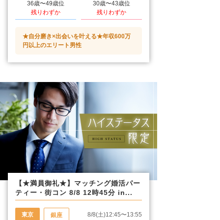
36歳〜49歳位
30歳〜43歳位
残りわずか
残りわずか
★自分磨き×出会いを叶える★年収600万
円以上のエリート男性
【★満員御礼★】マッチング婚活パー
ティー・街コン 8/8 12時45分 in...
東京
8/8(土)12:45〜13:55
銀座