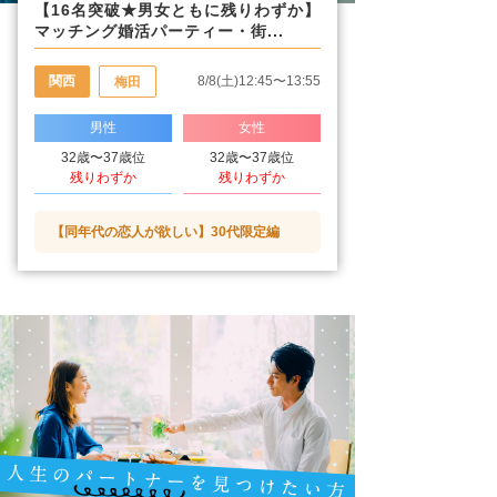
【16名突破★男女ともに残りわずか】
マッチング婚活パーティー・街...
関西
8/8(土)12:45〜13:55
梅田
男性
女性
32歳〜37歳位
32歳〜37歳位
残りわずか
残りわずか
【同年代の恋人が欲しい】30代限定編