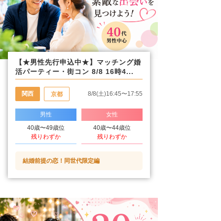
【★男性先行申込中★】マッチング婚
活パーティー・街コン 8/8 16時4...
関西
8/8(土)16:45〜17:55
京都
男性
女性
40歳〜49歳位
40歳〜44歳位
残りわずか
残りわずか
結婚前提の恋！同世代限定編