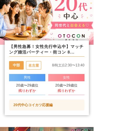
【男性急募！女性先行申込中】マッチ
ング婚活パーティー・街コン 8...
中部
8/8(土)12:30〜13:40
名古屋
男性
女性
20歳〜29歳位
20歳〜29歳位
残りわずか
残りわずか
20代中心コイカツ応援編