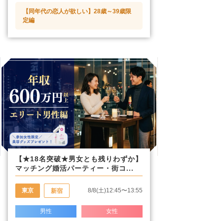
【同年代の恋人が欲しい】28歳～39歳限
定編
【★18名突破★男女とも残りわずか】
マッチング婚活パーティー・街コ...
東京
8/8(土)12:45〜13:55
新宿
男性
女性