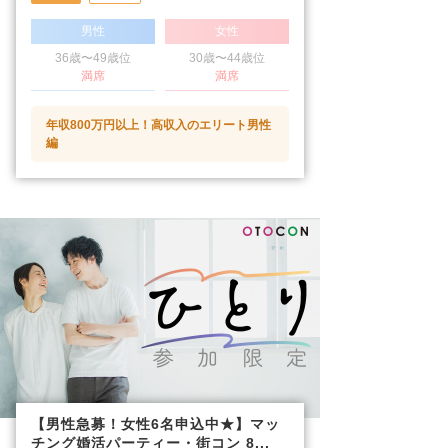
男性
女性
36歳〜49歳位
30歳〜44歳位
満席
満席
年収800万円以上！高収入のエリート男性
編
【男性急募！女性6名申込中★】マッ
チング婚活パーティー・街コン 8...