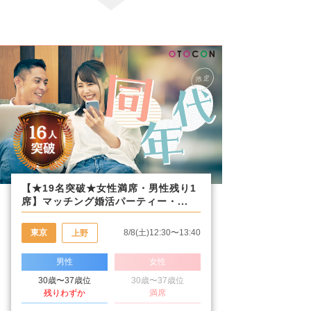
【★19名突破★女性満席・男性残り1
席】マッチング婚活パーティー・...
東京
8/8(土)12:30〜13:40
上野
男性
女性
30歳〜37歳位
30歳〜37歳位
残りわずか
満席