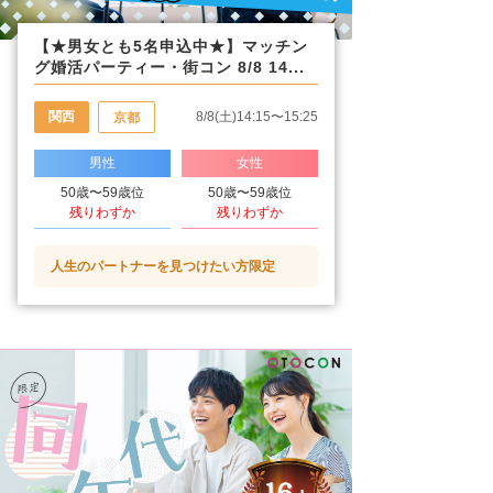
【★男女とも5名申込中★】マッチン
グ婚活パーティー・街コン 8/8 14...
関西
8/8(土)14:15〜15:25
京都
男性
女性
50歳〜59歳位
50歳〜59歳位
残りわずか
残りわずか
人生のパートナーを見つけたい方限定