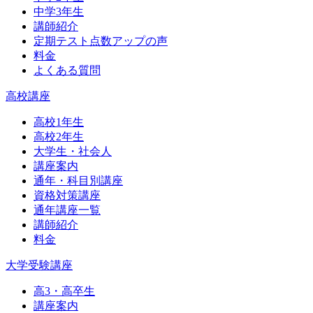
中学3年生
講師紹介
定期テスト点数アップの声
料金
よくある質問
高校講座
高校1年生
高校2年生
大学生・社会人
講座案内
通年・科目別講座
資格対策講座
通年講座一覧
講師紹介
料金
大学受験講座
高3・高卒生
講座案内