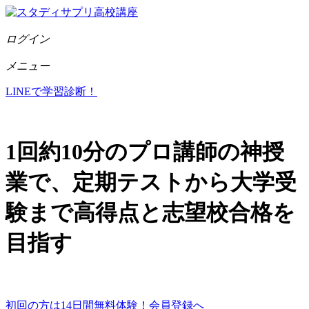
ログイン
メニュー
LINEで学習診断！
1回約10分のプロ講師の
神
授
業
で、
定期テスト
から
大学受
験
まで
高得点
と
志望校合格
を
目指す
初回の方は14日間無料体験！会員登録へ