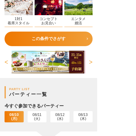
1対1
コンセプト
エンタメ
着席スタイル
お見合い
婚活
この条件でさがす
PARTY LIST
パーティー一覧
今すぐ参加できるパーティー
08/10
08/11
08/12
08/13
(月)
(火)
(水)
(木)