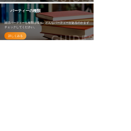
パーティーの種類
婚活パーティーも種類は様々。どんなパーティーがあるのかまず
チェックしてください。
詳しくみる
パーティー成功術
婚活を成功させるためにお見合いパーティーで気をつけるべき
様々な内容をアドバイスいたします！
詳しくみる
OTOCON（オトコン）は専用ラウンジでの
少人数制の婚活パーティーだけではなく、特
別企画のイベントも多く開催しております。
大人気の企画は、JRA（日本中央競馬会）様