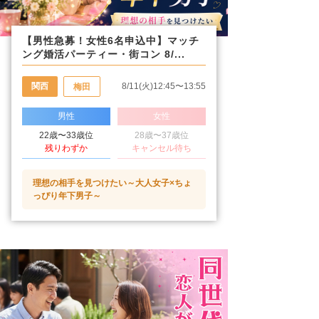
【男性急募！女性6名申込中】マッチ
ング婚活パーティー・街コン 8/...
関西
8/11(火)12:45〜13:55
梅田
男性
女性
22歳〜33歳位
28歳〜37歳位
残りわずか
キャンセル待ち
理想の相手を見つけたい～大人女子×ちょ
っぴり年下男子～