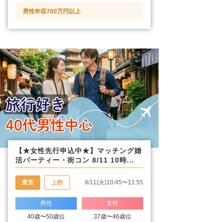
男性年収700万円以上
【★女性先行申込中★】マッチング婚
活パーティー・街コン 8/11 10時...
東京
8/11(火)10:45〜11:55
上野
男性
女性
40歳〜50歳位
37歳〜46歳位