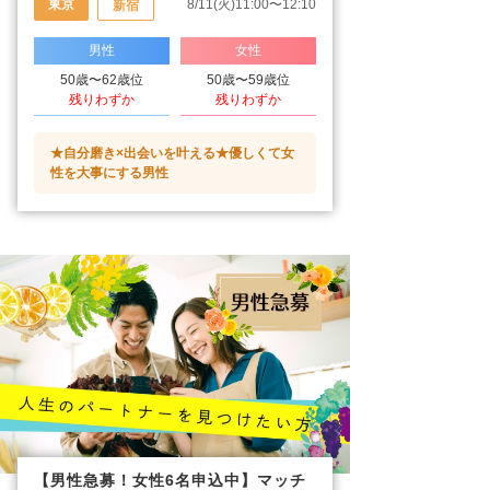
東京
8/11(火)11:00〜12:10
新宿
男性
女性
50歳〜62歳位
50歳〜59歳位
残りわずか
残りわずか
★自分磨き×出会いを叶える★優しくて女
性を大事にする男性
【男性急募！女性6名申込中】マッチ