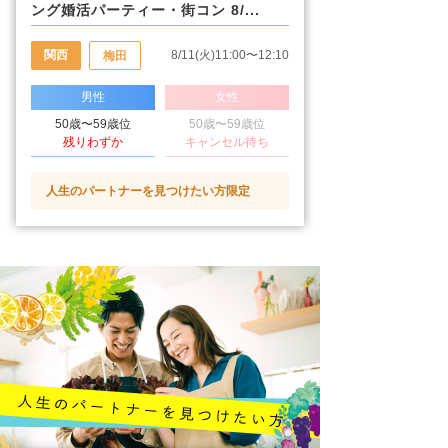
ング婚活パーティー・街コン 8/...
関西
8/11(火)11:00〜12:10
梅田
男性
女性
50歳〜59歳位
50歳〜59歳位
残りわずか
キャンセル待ち
人生のパートナーを見つけたい方限定