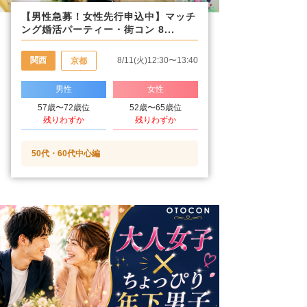
【男性急募！女性先行申込中】マッチ
ング婚活パーティー・街コン 8...
関西
8/11(火)12:30〜13:40
京都
男性
女性
57歳〜72歳位
52歳〜65歳位
残りわずか
残りわずか
50代・60代中心編