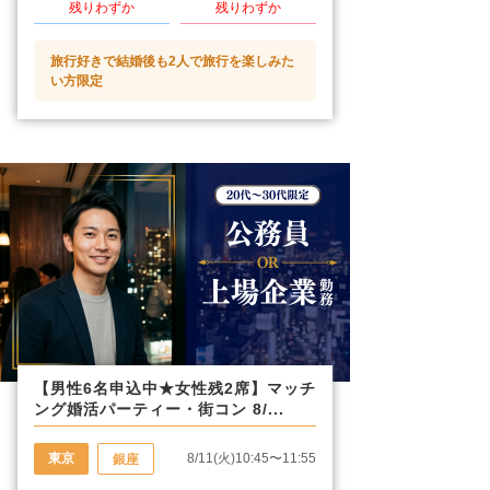
残りわずか
残りわずか
旅行好きで結婚後も2人で旅行を楽しみた
い方限定
【男性6名申込中★女性残2席】マッチ
ング婚活パーティー・街コン 8/...
東京
8/11(火)10:45〜11:55
銀座