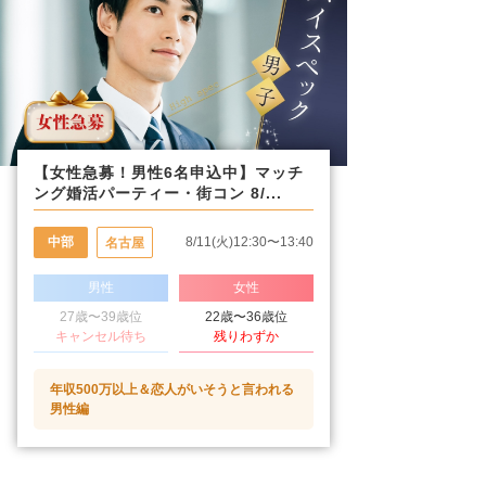
【女性急募！男性6名申込中】マッチ
ング婚活パーティー・街コン 8/...
中部
8/11(火)12:30〜13:40
名古屋
男性
女性
27歳〜39歳位
22歳〜36歳位
キャンセル待ち
残りわずか
年収500万以上＆恋人がいそうと言われる
男性編