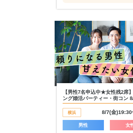
【男性7名申込中★女性残2席
ング婚活パーティー・街コン 8/.
8/7(金)19:3
横浜
男性
女