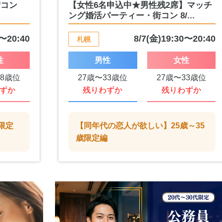
街コン
【女性6名申込中★男性残2席】マッチ
ング婚活パーティー・街コン 8/...
0〜20:40
8/7(金)19:30〜20:40
札幌
性
男性
女性
38歳位
27歳〜33歳位
27歳〜33歳位
ずか
残りわずか
残りわずか
限定
【同年代の恋人が欲しい】25歳～35
歳限定編