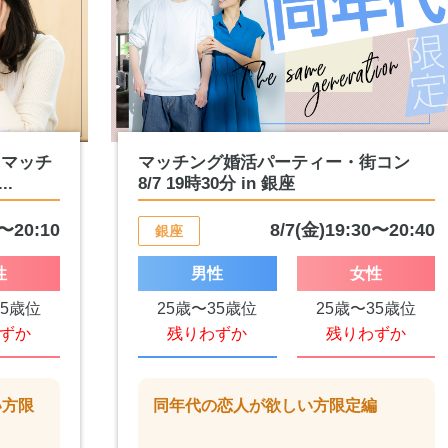
】マッチ
マッチング婚活パーティー・街コン
.
8/7 19時30分 in 銀座
0〜20:10
8/7(金)19:30〜20:40
銀座
性
男性
女性
65歳位
25歳〜35歳位
25歳〜35歳位
ずか
残りわずか
残りわずか
い方限
同年代の恋人が欲しい方限定編