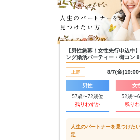
【男性急募！女性先行申込中
ング婚活パーティー・街コン 8..
8/7(金)19:0
上野
男性
女
57歳〜72歳位
52歳〜
残りわずか
残りわ
人生のパートナーを見つけた
定