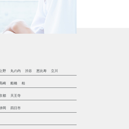
上野
丸の内
渋谷
恵比寿
立川
高崎
船橋
柏
京都
天王寺
静岡
四日市