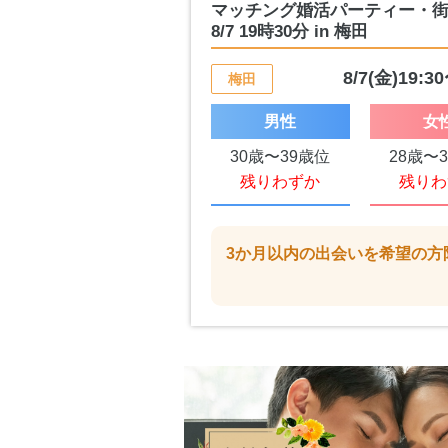
マッチング婚活パーティー・
8/7 19時30分 in 梅田
8/7(金)19:3
梅田
男性
女
30歳〜39歳位
28歳〜
残りわずか
残りわ
3か月以内の出会いを希望の方