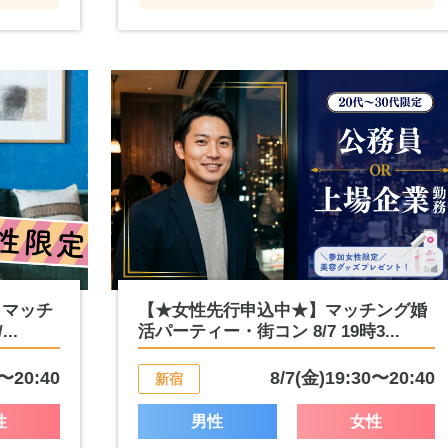
】マッチ
【★女性先行申込中★】マッチング婚
..
活パーティー・街コン 8/7 19時3...
0〜20:40
8/7(金)19:30〜20:40
新宿
性
男性
女性