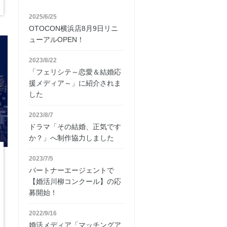
2025/6/25
OTOCON横浜店8月9日リニ
ューアルOPEN！
2023/8/22
「フェリシテ～恋愛＆結婚応
援メディア～」に紹介されま
した
2023/8/7
ドラマ「その結婚、正気です
か？」へ制作協力しました
2023/7/5
パートナーエージェントで
【婚活川柳コンクール】の応
募開始！
2022/9/16
婚活メディア「マッチングア