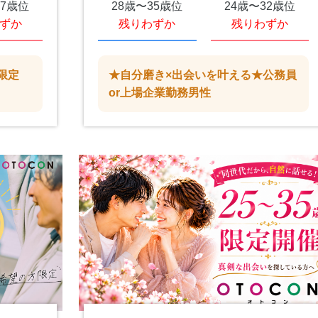
37歳位
28歳〜35歳位
24歳〜32歳位
ずか
残りわずか
残りわずか
限定
★自分磨き×出会いを叶える★公務員
or上場企業勤務男性