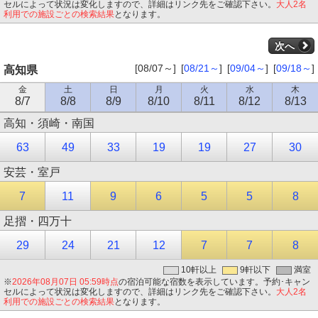
セルによって状況は変化しますので、詳細はリンク先をご確認下さい。
大人2名
利用での施設ごとの検索結果
となります。
次へ
[08/07～]
[
08/21～
]
[
09/04～
]
[
09/18～
]
高知県
金
土
日
月
火
水
木
8/7
8/8
8/9
8/10
8/11
8/12
8/13
高知・須崎・南国
63
49
33
19
19
27
30
安芸・室戸
7
11
9
6
5
5
8
足摺・四万十
29
24
21
12
7
7
8
10軒以上
9軒以下
満室
※
2026年08月07日 05:59時点
の宿泊可能な宿数を表示しています。予約･キャン
セルによって状況は変化しますので、詳細はリンク先をご確認下さい。
大人2名
利用での施設ごとの検索結果
となります。