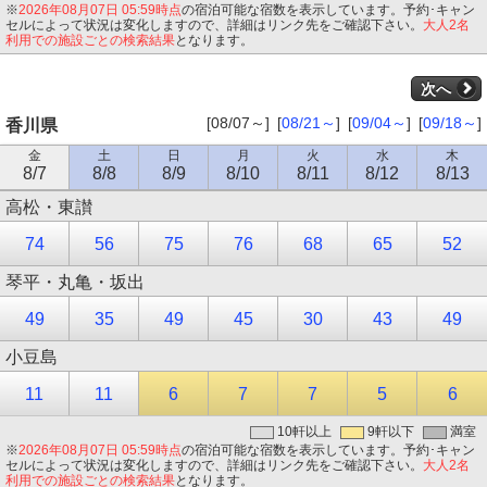
※
2026年08月07日 05:59時点
の宿泊可能な宿数を表示しています。予約･キャン
セルによって状況は変化しますので、詳細はリンク先をご確認下さい。
大人2名
利用での施設ごとの検索結果
となります。
次へ
[08/07～]
[
08/21～
]
[
09/04～
]
[
09/18～
]
香川県
金
土
日
月
火
水
木
8/7
8/8
8/9
8/10
8/11
8/12
8/13
高松・東讃
74
56
75
76
68
65
52
琴平・丸亀・坂出
49
35
49
45
30
43
49
小豆島
11
11
6
7
7
5
6
10軒以上
9軒以下
満室
※
2026年08月07日 05:59時点
の宿泊可能な宿数を表示しています。予約･キャン
セルによって状況は変化しますので、詳細はリンク先をご確認下さい。
大人2名
利用での施設ごとの検索結果
となります。