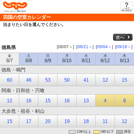
じゃらん
四国の空室カレンダー
泊まりたい日を選んでください。
次へ
[08/07～]
[
08/21～
]
[
09/04～
]
[
09/18～
]
徳島県
金
土
日
月
火
水
木
8/7
8/8
8/9
8/10
8/11
8/12
8/13
徳島・鳴門
60
46
53
50
41
12
15
阿南・日和佐・宍喰
12
16
15
16
13
4
8
大歩危・祖谷・剣山
15
17
20
19
18
11
12
10軒以上
9軒以下
満室