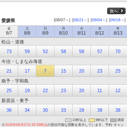
次へ
[08/07～]
[
08/21～
]
[
09/04～
]
[
09/18～
]
愛媛県
金
土
日
月
火
水
木
8/7
8/8
8/9
8/10
8/11
8/12
8/13
松山・道後
73
59
52
58
58
57
70
今治・しまなみ海道
21
17
7
15
20
23
25
南予・宇和島
25
19
22
23
20
11
12
新居浜・東予
36
34
30
33
28
38
38
10軒以上
9軒以下
満室
※
2026年08月07日 05:59時点
の宿泊可能な宿数を表示しています。予約･キャン