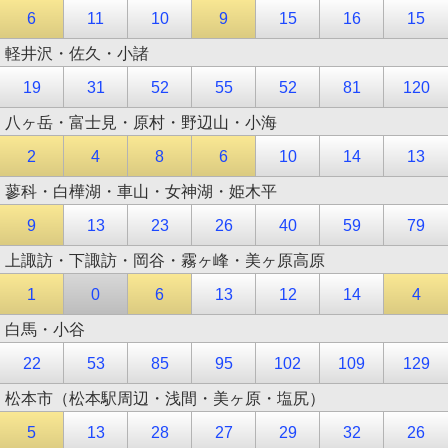
6
11
10
9
15
16
15
軽井沢・佐久・小諸
19
31
52
55
52
81
120
八ヶ岳・富士見・原村・野辺山・小海
2
4
8
6
10
14
13
蓼科・白樺湖・車山・女神湖・姫木平
9
13
23
26
40
59
79
上諏訪・下諏訪・岡谷・霧ヶ峰・美ヶ原高原
1
0
6
13
12
14
4
白馬・小谷
22
53
85
95
102
109
129
松本市（松本駅周辺・浅間・美ヶ原・塩尻）
5
13
28
27
29
32
26