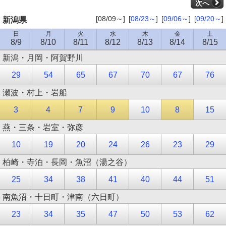
次へ
[08/09～]
[
08/23～
]
[
09/06～
]
[
09/20～
]
新潟県
日
月
火
水
木
金
土
8/9
8/10
8/11
8/12
8/13
8/14
8/15
新潟・月岡・阿賀野川
29
54
65
67
70
67
76
瀬波・村上・岩船
3
4
7
9
10
8
15
燕・三条・岩室・弥彦
10
19
20
24
26
23
29
柏崎・寺泊・長岡・魚沼（湯之谷）
25
34
38
41
40
44
51
南魚沼・十日町・津南（六日町）
23
34
35
47
50
53
62