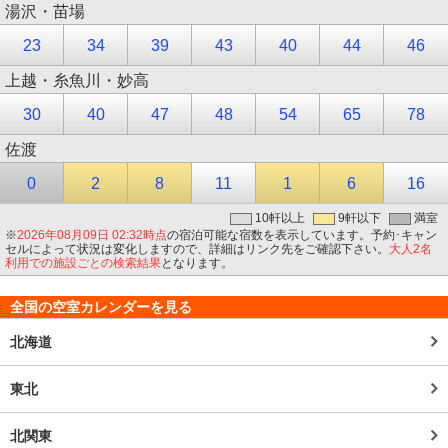
湯沢・苗場
23
34
39
43
40
44
46
上越・糸魚川・妙高
30
40
47
48
54
65
78
佐渡
0
2
8
11
1
6
16
10軒以上
9軒以下
満室
※
2026年08月09日 02:32時点
の宿泊可能な宿数を表示しています。予約･キャン
セルによって状況は変化しますので、詳細はリンク先をご確認下さい。
大人2名
利用での施設ごとの検索結果
となります。
全国の空室カレンダーを見る
北海道
東北
北関東