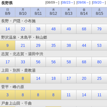
[08/09～]
[
08/23～
]
[
09/06～
]
[
09/20～
]
長野県
日
月
火
水
木
金
土
8/9
8/10
8/11
8/12
8/13
8/14
8/15
長野・戸隠・小布施
14
22
38
48
49
68
79
野沢温泉・木島平・秋山郷
9
21
29
35
38
44
53
志賀・北志賀・湯田中渋
17
33
56
56
58
68
80
上田・別所・鹿教湯
8
8
14
18
17
20
25
菅平・峰の原
3
8
8
8
11
14
11
戸倉上山田・千曲