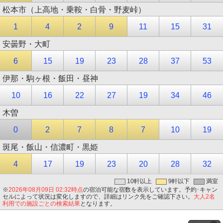
松本市（上高地・乗鞍・白骨・野麦峠）
1
4
2
9
11
15
31
安曇野・大町
6
15
19
23
28
37
53
伊那・駒ヶ根・飯田・昼神
10
16
22
27
19
34
46
木曽
0
2
7
8
7
10
19
斑尾・飯山・信濃町・黒姫
4
17
19
23
20
28
32
10軒以上
9軒以下
満室
※
2026年08月09日 02:32時点
の宿泊可能な宿数を表示しています。予約･キャン
セルによって状況は変化しますので、詳細はリンク先をご確認下さい。
大人2名
利用での施設ごとの検索結果
となります。