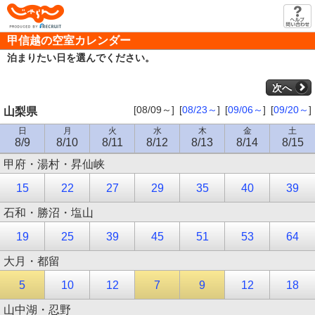
じゃらん
甲信越の空室カレンダー
泊まりたい日を選んでください。
次へ
[08/09～]
[
08/23～
]
[
09/06～
]
[
09/20～
]
山梨県
日
月
火
水
木
金
土
8/9
8/10
8/11
8/12
8/13
8/14
8/15
甲府・湯村・昇仙峡
15
22
27
29
35
40
39
石和・勝沼・塩山
19
25
39
45
51
53
64
大月・都留
5
10
12
7
9
12
18
山中湖・忍野