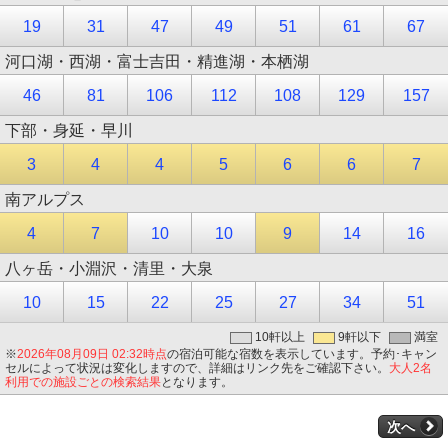
19
31
47
49
51
61
67
河口湖・西湖・富士吉田・精進湖・本栖湖
46
81
106
112
108
129
157
下部・身延・早川
3
4
4
5
6
6
7
南アルプス
4
7
10
10
9
14
16
八ヶ岳・小淵沢・清里・大泉
10
15
22
25
27
34
51
10軒以上
9軒以下
満室
※
2026年08月09日 02:32時点
の宿泊可能な宿数を表示しています。予約･キャン
セルによって状況は変化しますので、詳細はリンク先をご確認下さい。
大人2名
利用での施設ごとの検索結果
となります。
次へ