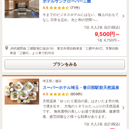
ホテルサンクローバー三郷
1泊
大人2名
合計(税込)
4.6
(71件)
プランをみる
7,500円～
今までのビジネスホテルにはない、極上のおもて
1名
3,750円～
なし 日常を忘れ、光と和の空間へ...
【関越自動車道花園インター】より車で約２分 【秩父鉄道小前田駅】より
1泊
大人2名
合計(税込)
埼玉県／川越・所沢
徒歩約１５分
9,500円～
IN THE LIBRARY TOKOROZAWA
1名
4,750円～
4.8
(54件)
プランをみる
本は、人類が残してきた大切な記録。 古くから愛
JR武蔵野線 三郷駅南口徒歩1分、東京外環自動車道「三郷中央IC]、常磐自動
車道「三郷IC」より車で約10分
されている物語、英知がつまった研究書、感性ゆ
たかなアートブック…… 無数の想像から生まれ、
埼玉県／熊谷・深谷
知識が詰まった本と過ごせる、とくべつなホテル
プランをみる
埼玉グランドホテル深谷
です。
4.5
(88件)
1泊
大人2名
合計(税込)
深谷駅徒歩2分・駐車場200台無料！大浴場＆サ
埼玉県／越谷
15,340円～
ウナも備えた上質なシティーホテル。郷土料理の
スーパーホテル埼玉・春日部駅前天然温泉
1名
7,670円～
朝食がリニューアル！スマートTV＆シモンズ社製
4.5
(609件)
ベット＆Wi-Fi完備！地域のおすすめ飲食店や観
JR武蔵野線「東所沢駅」より徒歩10分（ところざわサクラタウン6階）
光スポットもご紹介
天然温泉「ゆったり湯治の湯」はさいたま市の地
で湧き出す、 大地のミネラルたっぷりの天然温泉
1泊
大人2名
合計(税込)
プランをみる
です。 無色透明の美しいお湯で美肌効果、健康増
9,200円～
進、疲労回復など様々な効果があります。
1名
4,600円～
1泊
大人2名
合計(税込)
埼玉県／川口・戸田
JR深谷駅北口より徒歩約2分