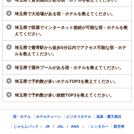
ズ越谷プレミア』
4.2
(8件)
埼玉県で大浴場がある宿・ホテルを教えてください。
【全室シモンズ最高級ピロートップ付ベット】
【京都八代目儀兵衛米＆焼きたてブリドール社ク
埼玉県で部屋でインターネット接続が可能な宿・ホテルを教
ロワッサン】 【越谷駅東口歩5分 】【スマートテ
えてください。
レビ】 【サウナ付天然温泉大浴場】(加温 加
水 循環ろ過)】
埼玉県で最寄駅から徒歩5分以内でアクセス可能な宿・ホテ
1泊
大人2名
合計(税込)
ルを教えてください。
8,900円～
1名
4,450円～
埼玉県で屋外プールがある宿・ホテルを教えてください。
東武スカイツリーライン越谷駅東口徒歩5分。東京外環道草加ICより車で約
20分。
埼玉県で予約数が多いホテルTOP3を教えてください。
プランをみる
埼玉県で予約数が多い旅館TOP3を教えてください。
宿・ホテル
ホテルチェーン
ビジネスホテル
温泉・露天風呂
じゃらんパック
（
JR
/
JAL
/
ANA
）
レンタカー
航空券