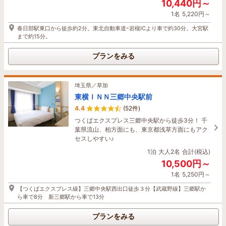
10,440円～
和光市東武ホテル
1名
5,220円～
4.7
(469件)
プランをみる
春日部駅東口から徒歩約2分。東北自動車道ｰ岩槻ICより車で約30分。大宮駅
明るく開放的な空間を追求した客室とロビー。一
まで約15分。
部客室は、洗い場付バスルームを備え、快適にご
利用いただけます♪
埼玉県／熊谷・深谷
プランをみる
花園天然温泉 ハナホテル花園インター
1泊
大人2名
合計(税込)
7,440円～
4.4
(167件)
1名
3,720円～
秩父・長瀞の玄関口！！！ 関越道花園ICから一
埼玉県／草加
番近いビジネスホテル！！！和洋朝食バイキング
東横ＩＮＮ三郷中央駅前
東武東上線・東京メトロ有楽町線・東京メトロ副都心線『和光市』駅直結。
無料♪お肌つるつる天然温泉・大型駐車場も無
池袋駅より東武東上線で最短12分。
4.4
(52件)
料！！！ 全室Wi-Fi 無料／全室加湿空気清浄機付
つくばエクスプレス三郷中央駅から徒歩3分！ 千
プランをみる
1泊
大人2名
合計(税込)
葉県流山、柏方面にも、東京都浅草方面にもアク
7,000円～
セスしやすい♪
1名
3,500円～
1泊
大人2名
合計(税込)
【関越自動車道花園インター】より車で約２分 【秩父鉄道小前田駅】より
10,500円～
徒歩約20分
1名
5,250円～
プランをみる
【つくばエクスプレス線】三郷中央駅西出口徒歩３分【武蔵野線】三郷駅か
ら車で8分 新三郷駅から車で13分
プランをみる
埼玉県／熊谷・深谷