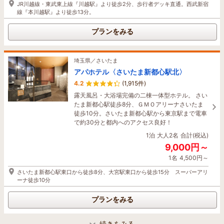
JR川越線・東武東上線『川越駅』より徒歩2分、歩行者デッキ直通。西武新宿
線『本川越駅』より徒歩13分。
プランをみる
埼玉県／さいたま
アパホテル〈さいたま新都心駅北〉
4.2
(1,915件)
露天風呂・大浴場完備の二棟一体型ホテル。 さい
たま新都心駅徒歩8分、ＧＭＯアリーナさいたま
徒歩10分。さいたま新都心駅から東京駅まで電車
で約30分と都内へのアクセス良好！
1泊
大人2名
合計(税込)
9,000円～
1名
4,500円～
さいたま新都心駅東口から徒歩8分、大宮駅東口から徒歩15分 スーパーアリ
ーナ徒歩10分
プランをみる
続きをみる