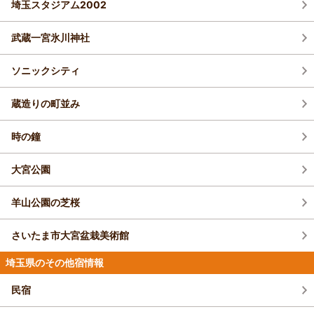
関越自動車道東松山ＩＣより約15分。東武東上線森林公園駅北口から路線バ
埼玉スタジアム2002
すめスイーツなどマップ付きで紹介＜埼玉・
大滝温泉 三峰神の湯
に鋳造され、鐘の音は荘厳です。 【料金】 期間中入山
白岡まつり
スで15分
1泊
大人2名
合計(税込)
2024最新＞
料 300円
※宿が投稿した記事を新着順で表示しています。
大滝温泉は、関越自動車道花園I.Cより国道140号利用
10,000円～
白岡の誇る真夏の一大イベント「白岡まつり」が、白岡
武蔵一宮氷川神社
プランをみる
約 50km 。平成10年4月一般国道140号雁坂トンネルの
市総合運動公園で開催されます。白岡おどりや商工まつ
新着トピックス一覧をみる
1名
5,000円～
鷲宮神社
開通により、埼玉の西の玄関口となった秩父市大滝の
り、模擬店などのほか、子ども向けのイベントが行わ
【埼玉】夏のおすすめ観光スポット28選！
3.9
東武スカイツリーライン越谷駅の改札を出て左手、西口ロータリーの左手前
「道の駅」に登場。荒川の源流近く人里離れた奥深い山
ソニックシティ
れ、多くの人で賑わいます。
方8階建ての建物が当ホテルです。
夏休みのおでかけにぴったり♪＜2025＞
の懐、効能豊かな名湯。温泉から景色は春は萌える新
関東最古の大社といわれております。お酉様の本社とさ
緑、秋は紅葉と見るものを圧倒。
れ天穂日命とその子の武夷鳥命、及び大己貴命を祭神と
小江戸川越七福神めぐり
蔵造りの町並み
プランをみる
します。鎌倉時代には幕府による社殿の再建、江戸時代
おすすめの温泉・露天風呂ガイドをみる
江戸情緒漂う川越の街の七福神を巡ります。全行程は約
には徳川将軍家から４００石の社領を寄進されるなど、
6kmで、川越駅を出発し、第一番の妙善寺からまわるル
時の鐘
【埼玉】雨の日のお出かけに！室内で遊べる
各時代の有力者から厚く保護されました。 祭神 その他
埼玉県／越谷
ートと、川越市駅または本川越駅を出発し、第七番の妙
天穂日命（アメノホヒノミコト） 祭神 その他 武夷鳥命（タケヒナトリミコ
スポット14選。観光にもおすすめ
昌寺からまわるルートがあります。開催日の参拝時間内
やまや新館
ト） 祭神 その他 大己貴命（オホナムヂノミコト） 創建年代 鎌倉時代以前
大宮公園
であれば、七ケ寺それぞれの御本尊が拝めたり、オリジ
4.6
(17件)
ナル色紙（有料）に朱印（有料）を押してもらえます。各寺には水琴窟があ
おすすめの観光スポットガイドをみる
春日部駅西口より徒歩3分！ホテルから徒歩1分圏
り、「小江戸川越七つの音風景」として癒しの音も楽しめます（喜多院は1
羊山公園の芝桜
内に「ララガーデン春日部」や「コンビニ」や
月1日～7日、正月行事のため水琴窟のところには行けません）。蔵造りの
「ドラックストア」もございます。駐車場は、台
町並みや時の鐘、菓子屋横丁など、川越ならではの風景もあわせて楽しめま
数に限りがございますが、先着順で無料でご利用
さいたま市大宮盆栽美術館
す。※4か国語（日本語、英語、中国語、韓国語）に対応したスマートフォ
いただけます。
ンサイトあり
埼玉県のその他宿情報
1泊
大人2名
合計(税込)
おすすめのイベント情報ガイドをみる
12,000円～
民宿
1名
6,000円～