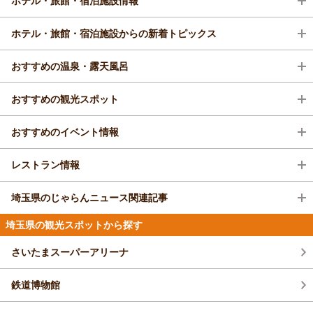
ホテル・旅館・宿泊施設情報
4.3
(52件)
だけます。全室大型TV・Wi-Fi 無料・全室加湿空
気清浄機を完備
東横INN春日部駅西口は大宮駅まで電車で15分。
埼玉県は、関東地方に属する県で、東京都のベッドタウンとして開発された
ホテル・旅館・宿泊施設からの新着トピックス
大宮駅から、新宿・渋谷・池袋まで電車の乗り換
1泊
大人2名
合計(税込)
地域です。また、大宮・浦和地区を中心に都市機能も整備されています。交
えが不要で、都内へのアクセスも抜群です！ 無料
8,600円～
通機関も発達しており、同県の主要ターミナル駅となっている大宮駅は新幹
の朝食もご用意しております！
小さなホテル セラヴィ 露天風呂客室の宿（秩父・長瀞）
おすすめの温泉・露天風呂
1名
4,300円～
線、在来線ともに複数路線が乗り入れています。観光施設としては、さいた
セラヴィの夏飾り「赤い金魚の吊るし雛」
1泊
大人2名
合計(税込)
ま市にある鉄道博物館や東玉博物館などの文化施設が複数所在しています
ＪＲ高崎線「籠原駅」下車、徒歩約３０分、タクシー約８分。関越自動車道
10,920円～
秩父温泉
おすすめの観光スポット
が、いずれも駅から近く商業施設が多いエリアにあるため、ショッピングと
花園ICより車で18分。
レフ大宮 by ベッセルホテルズ【大浴場・サウナ完備】（川越・さいたま）
ともに観光もしやすいです。
1名
5,460円～
古くは江戸時代より、湯治客や秩父札所巡りという、埼
いつもの午後を、ちょっと特別に。
埼玉県は県庁所在地のさいたま市内を中心に複数のホテルが営業しており、
三峯神社
プランをみる
玉県秩父地方にある34か所の観音霊場を回る巡礼者で
おすすめのイベント情報
東武スカイツリーライン春日部駅から徒歩5分 東武アーバンパークライン
駅からの距離が近い宿泊施設もあります。また、郊外には無形文化遺産に指
賑わいを見せていたこの土地。ここ秩父にはさまざまな
春日部駅から5分
4.4
定され、川越市都市景観条例によって保護されている川越市の街並みや、24
温泉がある。秩父郡市には40箇所以上の宿が点在。8
ホテルルートインＧｒａｎｄ秩父（秩父・長瀞）
長瀞船玉まつり
レストラン情報
00年の歴史を持つとされる古社である氷川神社などの観光スポットがありま
7％の山々に囲まれた静かな環境で素朴な温泉湯浴みを
プランをみる
長瀞で大自然を満喫！スリル満点のラフティング体験
埼玉県／熊谷・深谷
す。他にも、有馬ダムによりせき止められた水がたまった人造湖である名栗
楽しめる。
水上安全祈願と水難供養を行う「船玉まつり」の最後を
四季の湯温泉 ホテルヘリテイジ 首都圏
湖のある飯能市は、避暑地として知られており、紅葉が見られる行楽シーズ
しめくくる花火大会が、長瀞岩畳で開催されます。「宙
埼玉県の浦和はうなぎの蒲焼き発祥地として知られており、利根川産のもの
埼玉県のじゃらんニュース関連記事
最大級の混浴露天温泉
アパホテル〈さいたま新都心駅西〉2026年6月OPEN！（川越・さいたま）
ンの際に訪れる観光客も少なくありません。また、周辺には観光客向けの宿
と瀞に華が咲く」をテーマに、仕掛け花火やスターマイ
柴原温泉
は味が良いために古くから珍重されました。また、越谷や吉川付近ではなま
埼玉県／越谷
開業まで後2日！！アパホテル〈京成上野駅前南〉
3.9
(585件)
泊施設が点在しています。
ン、ナイアガラ、メッセージ花火、ミュージック花火、
ずが多く獲れたことから、天ぷらや団子にして揚げる調理法が発展しまし
埼玉県の観光スポットから探す
ホテルサンクローバー越谷駅前
柴原温泉は秩父七湯のひとつで400年の歴史があり、江
【埼玉】子連れで行きたいおすすめお出かけ
尺玉など約3000発が打ち上げられ、祭りはクライマッ
7月18日から8月30日泊のビーチプール利用付き
あじさい（能護寺）
た。秩父地方ではつとっこという伝統食があります。大きな葉にもち米や小
戸時代の初めから湯治に利用されてきた。現在は山間に
4.4
(323件)
スポット10選！子どもと遊べる場所を紹介
クスに達します。「船玉まつり」では、宝登山神社の神官が船に乗り、清流
プラン受付中。
川越第一ホテル（川越・さいたま）
豆を包む山間部らしい料理です。
3.9
さいたまスーパーアリーナ
4軒の宿が並ぶ静かな温泉だ。その中でも一際は古い木
で清め祓いを行うと、2隻の万灯船が屋台囃しの演奏とともに瀞をゆるやか
当ホテルは全館・全室禁煙とさせていただいてお
伊佐沼のハス
他にも埼玉B級ご当地グルメ王決定戦を契機として、全国的に有名になったメ
1泊
大人2名
合計(税込)
造三階建ての宿がある。130年前に建てられた柳屋の旧
に上下します。その一方で多数の灯籠が流され、水難の犠牲となった人々の
能護寺は、妻沼の「あじさい寺」として親しまれ、毎年
ります。タバコの匂いの無いクリーンな環境をご
ニューも多いです。手打ちの太麺を野菜と煮込んだ秩父の煮ぼうとうや、し
14,000円～
館だ。建物は残されているが残念ながら宿泊することは
供養が行われます。 ※打ち上げ数：3000発、昨年度3000発 観客数：7
鉄道博物館
6月中旬から7月上旬頃は、境内に50種類800株をこえ
提供いたします。また全室にエアウィーヴ社製の
ょうゆラーメンに豆腐とひき肉の入った餡がかけられた豆腐ラーメンなどが
できない。
スーパーホテル埼玉・川越 天然温泉【赤城の湯】（川越・さいたま）
万人、昨年度7万人
1名
7,000円～
る色とりどりのあじさいが咲き乱れ、県内外から多くの
マットレスを導入し、快適にお休みいただけま
知られています。
小江戸・川越の食べ歩きグルメ12選！おす
全館FreeWi－Fiで出張でも使えます♪
見物客が訪れます。鐘楼の鐘は、元禄14年（1701年）
す。