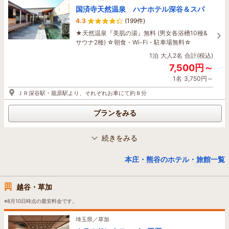
けます♪
国済寺天然温泉 ハナホテル深谷＆スパ
1泊
大人2名
合計(税込)
4.3
(199件)
10,640円～
★天然温泉『美肌の湯』無料 (男女各浴槽10種&
1名
5,320円～
サウナ2種) ☆朝食・Wi-Fi・駐車場無料☆
1泊
大人2名
合計(税込)
JR<大宮駅>東口から徒歩約4分♪ <さいたま新都心駅>から1駅、<川越駅>か
らは5駅♪
7,500円～
1名
3,750円～
プランをみる
ＪＲ深谷駅・籠原駅より、それぞれお車にて約８分
プランをみる
埼玉県／さいたま
CANDEO HOTELS（カンデオホテルズ）
大宮
続きをみる
埼玉県／熊谷・深谷
4.4
(1,497件)
花園天然温泉 セカンドイン ハナホテル
本庄・熊谷のホテル・旅館一覧
星空に一番近い露天風呂と心身をととのえるサウ
花園インター
ナで、心洗われる極上の癒しをお愉しみくださ
4.5
(364件)
い。 IKI製ロウリュサウナにリニューアル！
越谷・草加
じゃらん☆2025年埼玉県泊まって良かった宿大
1泊
大人2名
合計(税込)
賞1位受賞☆ ○関越自動車道花園ICより車で２
※8月10日時点の最安料金です。
12,852円～
分！！ ○YouTubeなど視聴可能なスマートTV全
1名
6,426円～
室完備★ ○和洋朝食バイキング無料♪ ○お肌つる
埼玉県／草加
つる美肌温泉
JR大宮駅西口より徒歩6分、さいたま新都心駅から1駅