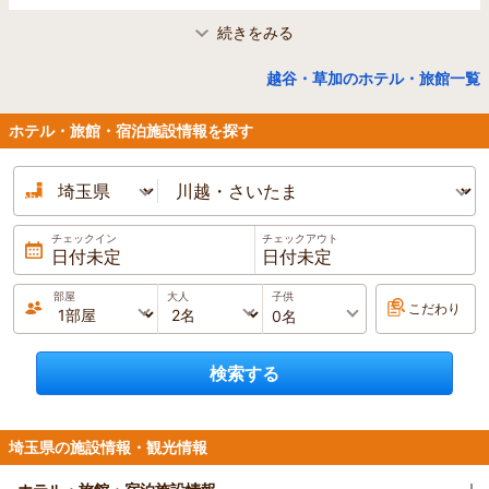
旅館 きん藤
続きをみる
4.8
(165件)
埼玉県／草加
【中山道深谷宿江戸時代創業】一昨年全館リニュ
HOTEL HOUSEN ホテル朋泉 草加（埼玉
越谷・草加のホテル・旅館一覧
ーアルしました ビジネス・観光利用でどうぞ／
県）
ご家族でのお泊りに和室もございます／駐車場無
3.9
(2,538件)
料／夕食付プランお勧め／埼玉県ホテル旅館生活
ホテル・旅館・宿泊施設情報を探す
衛生同業組合会員
東武スカイツリーライン草加駅東口より徒歩3
分。上野まで20分。炭酸カルシウム温泉(男性大
1泊
大人2名
合計(税込)
浴場）、貸切ジャグジー家族風呂、リラクゼーシ
12,200円～
ョンルーム・会議室完備。全室LAN接続可能。評
1名
6,100円～
判の居食屋もあり。
チェックイン
チェックアウト
関越自動車道花園ＩＣより車で約２５分 ／ JR高碕線深谷駅北口 徒歩７
1泊
大人2名
合計(税込)
日付未定
日付未定
分
7,500円～
2026/8/11
(火)
2026/8/12
(水)
部屋
大人
子供
1名
3,750円～
プランをみる
こだわり
東京メトロ日比谷線・半蔵門線直通・東武スカイツリーライン（旧伊勢崎
線）草加駅東口より徒歩3分。
埼玉県／熊谷・深谷
検索する
プランをみる
熊谷天然温泉 ハナホテル籠原
4.4
(383件)
熊谷工業団地・深谷工業団地に近くて便利。関越
埼玉県の施設情報・観光情報
埼玉県／越谷
自動車道花園ICより車で18分 朝食バイキング、
東横ＩＮＮ春日部駅西口
温泉（サウナ有り）、駐車場も無料でご利用いた