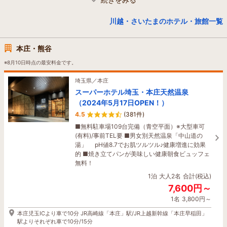
埼玉県／さいたま
レフ大宮 by ベッセルホテルズ【大浴場・
川越・さいたまのホテル・旅館一覧
サウナ完備】
4.7
(915件)
本庄・熊谷
さいたまスーパーアリーナまで約10分！JR大宮駅
東口から徒歩3分の駅近ホテル。大宮駅から池袋
※8月10日時点の最安料金です。
駅まで26分、新宿駅まで32分で都心へのアクセス
も良好。サウナ付き大浴場完備。18歳以下添い寝
埼玉県／本庄
無料。全室禁煙。
スーパーホテル埼玉・本庄天然温泉
1泊
大人2名
合計(税込)
（2024年5月17日OPEN！）
9,946円～
4.5
(381件)
1名
4,973円～
■無料駐車場109台完備（青空平面）※大型車可
(有料)/事前TEL要 ■男女別天然温泉「中山道の
大宮駅東口から徒歩３分
湯」 pH値8.7でお肌ツルツル♪健康増進に効果
的 ■焼き立てパンが美味しい健康朝食ビュッフェ
プランをみる
無料！
1泊
大人2名
合計(税込)
埼玉県／さいたま
7,600円～
アパホテル〈さいたま新都心駅西〉2026
1名
3,800円～
年6月OPEN！
本庄児玉ICより車で10分 JR高崎線「本庄」駅/JR上越新幹線「本庄早稲田」
4.6
(43件)
駅よりそれぞれ車で10分/15分