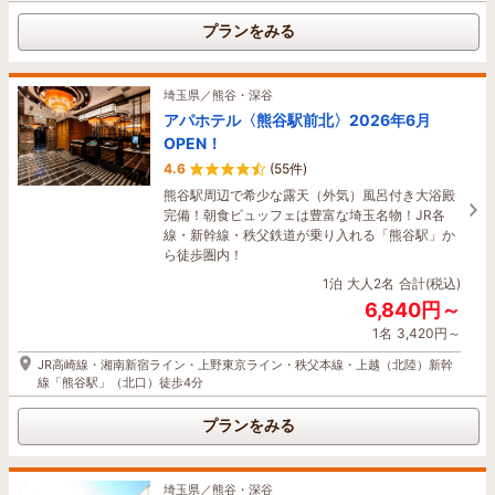
さいたま新都心駅と北与野駅、2駅どちらからも
プランをみる
徒歩5分！GMOアリーナさいたま（旧さいたまス
ーパーアリーナ）の目の前！上野駅まで約25分、
新宿駅まで約40分と都内へのアクセスも抜群の立
地！
埼玉県／熊谷・深谷
アパホテル〈熊谷駅前北〉2026年6月
1泊
大人2名
合計(税込)
OPEN！
9,360円～
4.6
(55件)
1名
4,680円～
熊谷駅周辺で希少な露天（外気）風呂付き大浴殿
JR 京浜東北線・宇都宮線・高崎線「さいたま新都心駅」より徒歩5分、JR 埼
完備！朝食ビュッフェは豊富な埼玉名物！JR各
京線「北与野駅」徒歩5分
線・新幹線・秩父鉄道が乗り入れる「熊谷駅」か
ら徒歩圏内！
プランをみる
1泊
大人2名
合計(税込)
6,840円～
埼玉県／さいたま
1名
3,420円～
天然温泉 スーパーホテルPremierさいた
JR高崎線・湘南新宿ライン・上野東京ライン・秩父本線・上越（北陸）新幹
ま・大宮駅東口
線「熊谷駅」（北口）徒歩4分
4.4
(191件)
プランをみる
大宮駅より徒歩４分。大宮で唯一の男女別天然温
泉 氷川の湯 完備♪ ビュッフェ形式の焼きたてパン
健康朝食やウェルカムドリンクなどもご用意して
おり、 【Premier】なひとときをお過ごしいただ
埼玉県／熊谷・深谷