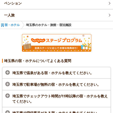
東武スカイツリーライン・東武アーバンライン春日部駅西口より徒歩3分
ペンション
プランをみる
一人旅
埼玉県／越谷
宿・ホテル
埼玉県のホテル・旅館・宿泊施設
ホテルサンオーク
4.1
(578件)
全客室に高機能マットレス「エアウィーヴ」を導
入！Wi-Fi完備で快適に☆40型壁掛けTVで動画配
信サービスも視聴可能！※アカウントをお持ちの
場合に限り。
埼玉県の宿・ホテルについてよくある質問
1泊
大人2名
合計(税込)
12,800円～
埼玉県で温泉がある宿・ホテルを教えてください。
1名
6,400円～
ＪＲ武蔵野線南越谷駅下車徒歩３分、東武ｽｶｲﾂﾘｰﾗｲﾝ新越谷駅下車徒歩３分
埼玉県で駐車場が無料の宿・ホテルを教えてください。
プランをみる
埼玉県でチェックアウト時間が11時以降の宿・ホテルを教え
てください。
埼玉県／越谷
天然温泉越谷湯元の湯『ホテルグランワイ
埼玉県で貸切風呂がある宿・ホテルを教えてください。