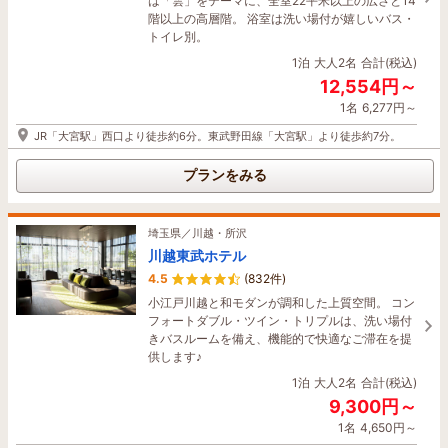
は「雲」をテーマに、全室22平米以上の広さと14
階以上の高層階。 浴室は洗い場付が嬉しいバス・
トイレ別。
1泊
大人2名
合計(税込)
12,554円～
1名
6,277円～
JR「大宮駅」西口より徒歩約6分。東武野田線「大宮駅」より徒歩約7分。
プランをみる
埼玉県／川越・所沢
川越東武ホテル
4.5
(832件)
小江戸川越と和モダンが調和した上質空間。 コン
フォートダブル・ツイン・トリプルは、洗い場付
きバスルームを備え、機能的で快適なご滞在を提
供します♪
1泊
大人2名
合計(税込)
9,300円～
1名
4,650円～