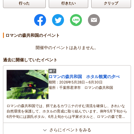
滞在時間
：
3時間以上
行った
行きたい
クリップ
家族の内訳
：
お子様、
配偶者、
子どもの年齢
：
4～6歳、
人数
：
3人～5人
投稿日
：
2023年10月7日
ロマンの森共和国のイベント
開催中のイベントはありません。
過去に開催していたイベント
終了
ロマンの森共和国 ホタル観賞の夕べ
期間
2026年5月28日～6月30日
場所
千葉県君津市 ロマンの森共和国
ロマンの森共和国では、餌であるカワニナのすむ清流を確保し、きれいな
自然環境を保護して、ホタルの育成に取り組んでいます。例年5月下旬から
6月中旬には源氏ボタル、6月上旬からは平家ボタルと、ロマンの森で育っ
たたくさんのホタルが飛翔する姿を観賞することができます。日中（10時
～17時）は毎週火水曜が休園日となっていますが、ホタル観賞（18時以
さらにイベントをみる
降）は毎夜開催されます。土日は、各種アトラクション（アスレチック、