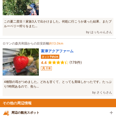
この夏二度目！家族3人で出かけました。何処に行こうか迷った結果、またブ
ルーベリー狩りをまた...
by はっちゃんさん
ロマンの森共和国からの目安距離
約13.0km
富津アクアファーム
ネット予約OK
(178件)
4.4
王道
4種類の苺がつめました。どれも甘くて、とっても美味しかったです。たっぷ
り1時間あるので、焦ら...
by さくらさん
その他の周辺情報
周辺の観光スポット