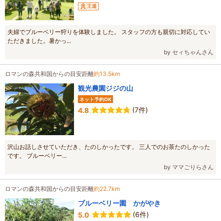
王道
夫婦でブルーベリー狩りを体験しました。 スタッフの方も親切に対応してい
ただきました。暑かっ...
by セィちゃんさん
ロマンの森共和国からの目安距離
約13.5km
観光農園ジジの山
ネット予約OK
(7件)
4.8
沢山お話しさせていただき、たのしかったです。 三人でのお茶たのしかった
です。 ブルーベリー...
by ママごりらさん
ロマンの森共和国からの目安距離
約22.7km
ブルーベリー園 かがやき
(6件)
5.0