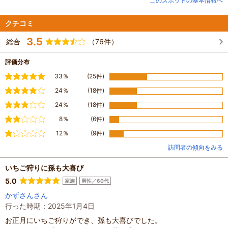
このスポットの基本情報へ
路」「釣り堀」「エアースライダー」「パターゴルフ」「グラウンドゴルフ
場」といった家族で楽しめるアトラクション施設が満載です。
1月～4月はいちご狩り。6月はホタル観賞。等々季節に応じて様々なイベント
クチコミ
を体験・体感していただけます。
3.5
またオートキャンプやキャンピングロッジ、コテージ等の宿泊施設もありま
総合
（76件）
す。
評価分布
満足
33％
(25件)
やや満足
24％
(18件)
普通
24％
(18件)
やや不満
8％
(6件)
不満
12％
(9件)
訪問者の傾向をみる
いちご狩りに孫も大喜び
5.0
家族
男性／60代
かずさんさん
行った時期：2025年1月4日
お正月にいちご狩りができ、孫も大喜びでした。