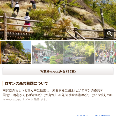
写真をもっとみる (35枚)
ロマンの森共和国について
南房総のちょうど真ん中に位置し、周囲を緑に囲まれた“ロマンの森共和
国”は、都心からわずか90分（外房鴨川20分/内房金谷港35分）という恰好のロ
ケーションのリゾート施設です。
豊かな自然に恵まれた40万㎡もの敷地には、山の斜面を活かした広大な「フィ
ールドアスレチック」や渓流釣りができる「ロマン渓谷」をはじめ、「大迷