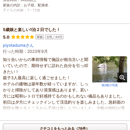
家族の内訳
：
お子様、
配偶者、
子どもの年齢
：
7～12歳、
人数
：
3人～5人
投稿日
：
2024年4月22日
5歳娘と楽しい1泊２日でした！
5.0
家族
女性／40代
piyotadumaさん
行った時期：2023年9月
知り合いからの事前情報で施設が相当古いと聞
いていたので、期待せずに訪れた自分を引っ叩
きたい！
親子3人最高に楽しく過ごせました！
ホテルの建物は築年数が経っていますが、しっ
他2枚の写真
かりと掃除がしてあり清潔感はあります。若い
方には昭和レトロで好感持てるのかもしれない備品もありました。
初日は夕方にチェックインして渓流釣りを楽しみました。急斜面の
階段を降りるところから子供は楽しんでいました。夕飯のBBQが美
味しくてビックリしました。普段よりグレードアップの日だったよ
うですが、牛ハラミは丁寧に処理され柔らかくてジューシー。猪肉
は臭みなく脂が甘い。
クチコミをもっとみる（76件）