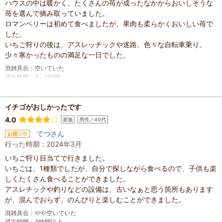
ハウスの中は暖かく、たくさんの苺が成ったなかからおいしそうな
苺を選んで摘み取っていました。
ロマンベリーは初めて食べましたが、果肉も柔らかくおいしい苺で
した。
いちご狩りの後は、アスレッチックや迷路、色々な自転車乗り、
少々寒かったものの満足な一日でした。
混雑具合
：
空いていた
滞在時間
：
2～3時間
家族の内訳
：
配偶者、
その他
子どもの年齢
：
7～12歳、
人数
：
3人～5人
イチゴがおしかったです
投稿日
：
2025年1月7日
4.0
家族
男性／40代
てつさん
お宿ツウ
行った時期：2024年3月
いちご狩り目当てで行きました。
いちごは、1種類でしたが、自分で探しながら食べるので、子供も楽
しくたくさん食べることができました。
アスレチックや釣りなどの設備は、古いなぁと思う箇所もあります
が、混んでおらず、のんびりと楽しむことができました。
混雑具合
：
やや空いていた
滞在時間
：
3時間以上