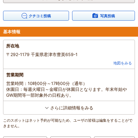
BBQとは別に脂の乗った秋刀魚の塩焼き、柔らかいイカ焼き、具材
たっぷりの猪汁、生の松茸を使った松茸ご飯、焼き芋ブリュレのア
イス乗せ、ポテトに唐揚げ、サラダは食べ放題！！全て手作りで美
クチコミ投稿
写真投稿
味しくて感動しました。スタッフの方は皆優しくて田舎の祖父母の
家に遊びにきたような温かいおもてなしです。
基本情報
キャンプファイヤーと花火をした後、白岩壁を眺める露天風呂、ホ
テル内の女湯の檜の露天風呂、娘と貸し切りで楽しめました。
所在地
翌日は10時からロマンの森のアトラクションを全制覇！SL電車では
親子3人で写真撮影して貰いました。スワンボートに乗ると餌を求
〒292-1179 千葉県君津市豊英659-1
めてとてつもない数の鯉が寄ってきて親子で大興奮。パターゴル
地図をみる
フ、迷路、おもしろ自転車、全て親子で楽しめました。アスレチッ
クだけは5歳娘には難しく断念。
営業期間
ビンゴ大会と縁日でお目当ての景品をgetした娘はご機嫌でした。ビ
営業時間：10時00分～17時00分（通年）
ンゴ景品の海苔佃煮も絶品でなにこれ美味しすぎる！？のお味でし
休園日：毎週火曜日～金曜日が休園日となります。年末年始や
た。お昼に食べたフードコートのピザも薪の窯で焼いてあり美味し
GW期間等一部対象外の日程あり。
かった。
帰りに白岩壁の露天風呂で汗を流して帰りました。
さらに詳細情報をみる
設備は古いですが、スタッフのおもてなしと食事は本当に最高で
す。小学校低学年くらいまでの子供連れにはお薦めだと思います。
このスポットはネット予約が可能なため、ユーザの皆様は編集をすることがで
また伺います。
きません。
混雑具合
：
空いていた