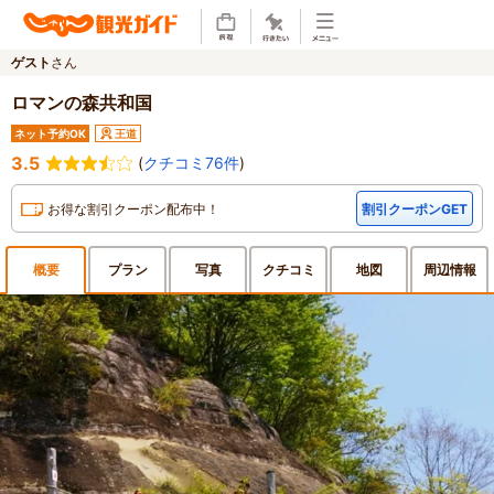
ゲスト
さん
ロマンの森共和国
ネット予約OK
王道
3.5
(
クチコミ76件
)
お得な割引クーポン配布中！
割引クーポンGET
概要
プラン
写真
クチ
コミ
地図
周辺
情報