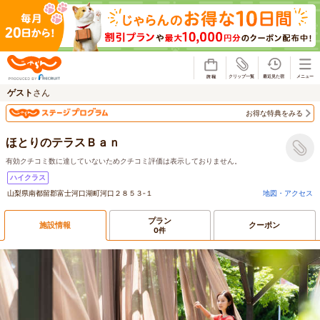
じゃらん
ゲスト
さん
お得な特典をみる
ほとりのテラスＢａｎ
有効クチコミ数に達していないためクチコミ評価は表示しておりません。
ハイクラス
山梨県南都留郡富士河口湖町河口２８５３‐１
地図・アクセス
プラン
施設情報
クーポン
0件