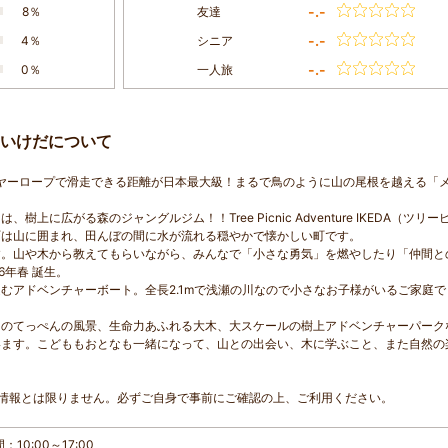
-.-
8％
友達
-.-
4％
シニア
-.-
0％
一人旅
ーいけだについて
ヤーロープで滑走できる距離が日本最大級！まるで鳥のように山の尾根を越える「
に広がる森のジャングルジム！！Tree Picnic Adventure IKEDA（ツリー
町は山に囲まれ、田んぼの間に水が流れる穏やかで懐かしい町です。
す。山や木から教えてもらいながら、みんなで「小さな勇気」を燃やしたり「仲間と
6年春 誕生。
むアドベンチャーボート。全長2.1mで浅瀬の川なので小さなお子様がいるご家庭で
々のてっぺんの風景、生命力あふれる大木、大スケールの樹上アドベンチャーパーク
います。こどももおとなも一緒になって、山との出会い、木に学ぶこと、また自然の
情報とは限りません。必ずご自身で事前にご確認の上、ご利用ください。
10:00～17:00