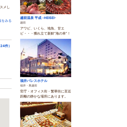
スメし
越前温泉 平成 -HEISEI-
報をみる
越前
アワビ、いくら、地魚、甘エ
ビ・・・獲れ立て新鮮“海の幸”！
24件）
福井パレスホテル
福井・奥越前
官庁・オフィス街・繁華街に至近
距離の静かな場所にあります。