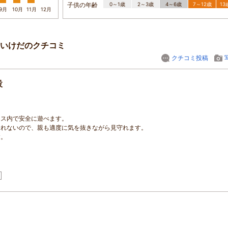
子供の年齢
0～1歳
2～3歳
4～6歳
7～12歳
1
9月
10月
11月
12月
いけだのクチコミ
クチコミ投稿
設
ース内で安全に遊べます。
出れないので、親も適度に気を抜きながら見守れます。
す。