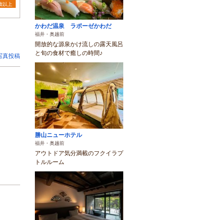
3歳以上
かわだ温泉 ラポーゼかわだ
福井・奥越前
開放的な源泉かけ流しの露天風呂
と旬の食材で癒しの時間♪
写真投稿
勝山ニューホテル
福井・奥越前
アウトドア気分満載のフクイラプ
トルルーム