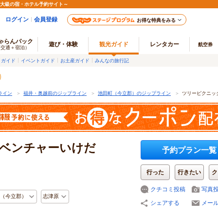
最大級の宿・ホテル予約サイト～
ログイン
会員登録
お得な特典をみる
ゃらんパック
遊び・体験
観光ガイド
レンタカー
航空券
（交通＋宿泊）
メガイド
イベントガイド
お土産ガイド
みんなの旅行記
ライン
＞
福井・奥越前のジップライン
＞
池田町（今立郡）のジップライン
＞
ツリーピクニッ
ベンチャーいけだ
予約プラン一覧
行った
行きたい
ク
クチコミ投稿
写真
（今立郡）
志津原
シェアする
メー