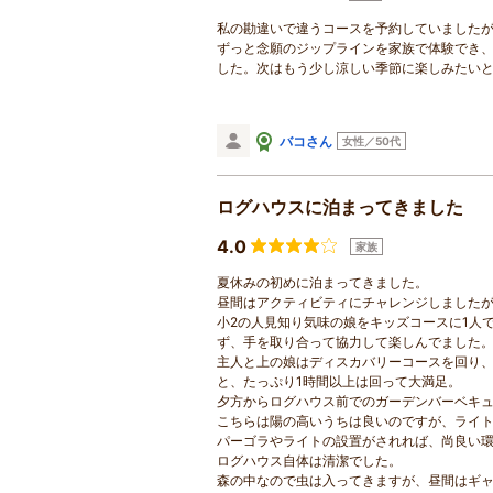
私の勘違いで違うコースを予約していました
ずっと念願のジップラインを家族で体験でき
した。次はもう少し涼しい季節に楽しみたい
バコさん
女性／50代
ログハウスに泊まってきました
4.0
家族
夏休みの初めに泊まってきました。
昼間はアクティビティにチャレンジしました
小2の人見知り気味の娘をキッズコースに1人
ず、手を取り合って協力して楽しんでました
主人と上の娘はディスカバリーコースを回り
と、たっぷり1時間以上は回って大満足。
夕方からログハウス前でのガーデンバーベキ
こちらは陽の高いうちは良いのですが、ライ
パーゴラやライトの設置がされれば、尚良い
ログハウス自体は清潔でした。
森の中なので虫は入ってきますが、昼間はギ