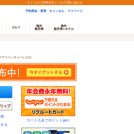
サイトのご利用方法
ヘルプ/問い合わせ
予約照会・変更・キャンセル
マイページ
海外
海外
ゴルフ
航空券
航空券+ホテル
クアドベンチャーいけだ
リップ
投稿
カード入会でポイントget♪
ルする