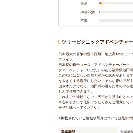
普通
やや不満
不満
ツリーピクニックアドベンチャ
日本最大の冒険の森！距離・地上高1本のワイ
プライン」！
日本初の複合コース「アドベンチャーパーク」は、樹上
クアドベンチャーいけだ）のある福井県池田
この町には美しい自然と豊かな恵みがありま
を大きくする場所にしたい。そんな想いで201
山や木だけでなく、池田町の澄んだ水の中を進
しんで体験できます。
これまでの経験にない、天空から見る山と木
奇心を引き出す仕掛けをたくさんご用意して
をぜひ味わってください。
※掲載されている情報や写真については最新の
営業期間
営業時間：