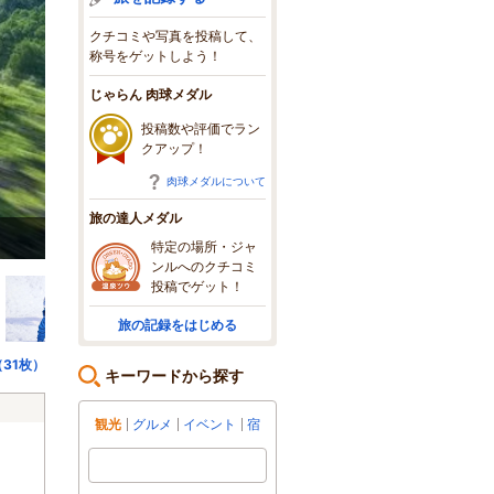
クチコミや写真を投稿して、
称号をゲットしよう！
じゃらん 肉球メダル
投稿数や評価でラン
クアップ！
肉球メダルについて
旅の達人メダル
春夏シーズンのジップライン
特定の場所・ジャ
ンルへのクチコミ
投稿でゲット！
旅の記録をはじめる
31枚）
キーワードから探す
観光
グルメ
イベント
宿