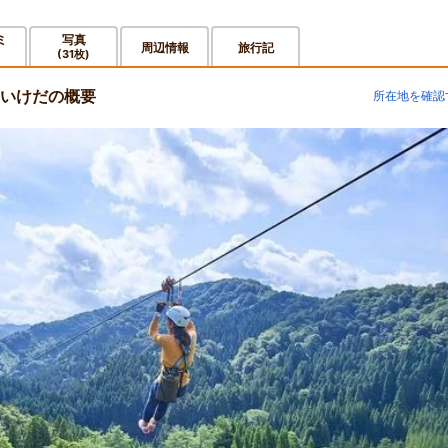
ミ
写真
周辺情報
旅行記
(31枚)
いけだの概要
所在地を確認