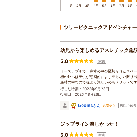
1月
2月
3月
4月
5月
6月
7月
8月
ツリーピクニックアドベンチャー
幼児から楽しめるアスレチック施
5.0
家族
リーズナブルで、森林の中の区切られたスペ
柵の外へは子供が意図的によじ登らない限り
森林の中なので程よく涼しいのもメリットで
行った時期：2023年9月23日
投稿日：2023年9月28日
fa00156さん
お宿ツウ
男性／40代
ジップライン楽しかった！
5.0
家族