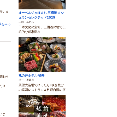
思いま
オーベルジュほまち 三國湊 ミシ
ュランセレクテッド2025
三国・あわら
報をみる
日本文化の宝箱、三國湊の地で伝
統的な町家滞在
亀の井ホテル 福井
関わら
福井・奥越前
展望大浴場でゆったり♪吹き抜け
たり
の庭園レストラン＆料理自慢の宿
いま