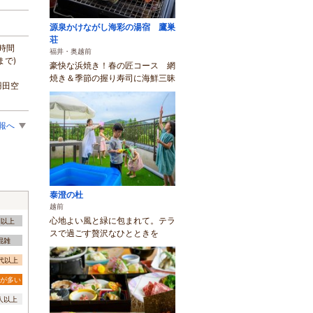
源泉かけながし海彩の湯宿 鷹巣
荘
3時間
福井・奥越前
まで)
豪快な浜焼き！春の匠コース 網
焼き＆季節の握り寿司に海鮮三昧
羽田空
報へ
泰澄の杜
越前
心地よい風と緑に包まれて。テラ
間以上
スで過ごす贅沢なひとときを
混雑
0代以上
が多い
0人以上