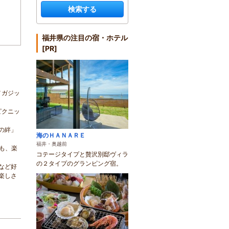
検索する
福井県の注目の宿・ホテル
[PR]
メガジッ
ピクニッ
の絆」
海のＨＡＮＡＲＥ
福井・奥越前
も、楽
コテージタイプと贅沢別邸ヴィラ
の２タイプのグランピング宿。
など好
楽しさ