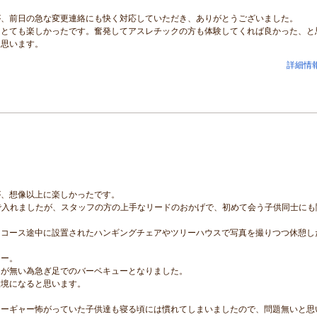
が、前日の急な変更連絡にも快く対応していただき、ありがとうございました。
、とても楽しかったです。奮発してアスレチックの方も体験してくれば良かった、と
と思います。
詳細情
が、想像以上に楽しかったです。
で入れましたが、スタッフの方の上手なリードのおかげで、初めて会う子供同士にも
。
、コース途中に設置されたハンギングチェアやツリーハウスで写真を撮りつつ休憩し
ュー。
トが無い為急ぎ足でのバーベキューとなりました。
環境になると思います。
ャーギャー怖がっていた子供達も寝る頃には慣れてしまいましたので、問題無いと思