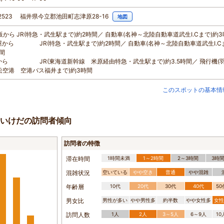
-2523 福井県今立郡池田町志津原28-16
地図
大阪から JR(特急・武生駅まで)約2時間／ 自動車(名神～北陸自動車道武生I.Cまで)約
屋から JR(特急・武生駅まで)約2時間／ 自動車(名神～北陸自動車道武生I.C
時間
から JR(東海道新幹線 米原経由特急・武生駅まで)約3.5時間／ 飛行機(
松空港 空港バス福井まで)約3時間
このスポットの基本情
いけだの訪問者傾向
訪問者の特徴
滞在時間
1時間未満
1～2時間
2～3時間
3時
混雑状況
空いている
やや空き
普通
やや混雑
年齢層
10代
20代
30代
40代
5
男女比
男性が多い
やや男性多
約半数
やや女性多
女性
訪問人数
1人
2人
3～5人
6～9人
1