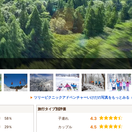
ツリーピクニックアドベンチャーいけだの写真をもっとみる（
旅行タイプ別評価
4.3
58％
子連れ
4.5
29％
カップル