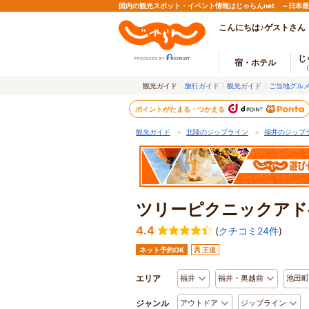
国内の観光スポット・イベント情報はじゃらんnet ～日本
こんにちは♪ゲストさん
じ
宿・ホテル
観光ガイド
旅行ガイド
観光ガイド
ご当地グル
ポイントがたまる・つかえる
観光ガイド
＞
北陸のジップライン
＞
福井のジップ
ツリーピクニックアド
4.4
(
クチコミ24件
)
ネット予約OK
王道
エリア
福井
福井・奥越前
池田町
ジャンル
アウトドア
ジップライン