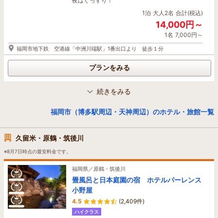
夜はぐっすり！
1泊
大人2名
合計(税込)
14,000円～
1名
7,000円～
福岡市地下鉄 空港線「中洲川端駅」1番出口より 徒歩１分
プランをみる
続きをみる
福岡県／福岡市（博多駅周辺・香椎・海の中道）
エスペリアホテル博多
福岡市（博多駅周辺・天神周辺）のホテル・旅館一覧
4.3
(299件)
デザイン性の高い客室は、全室バス・トイレ別！
久留米・原鶴・筑後川
ベッドは心地よい眠りを提供するシェララフィア
社製「ゲルテックマットレス」、ゆったりサイズ
※8月7日時点の最安料金です。
の140㎝幅を採用。ウェルカムドリンクサービス
15時-21時。
福岡県／原鶴・筑後川
1泊
大人2名
合計(税込)
畳風呂と日本庭園の宿 ホテルパーレンス
9,540円～
小野屋
1名
4,770円～
4.5
(2,409件)
ハイクラス
JR博多駅 博多口より徒歩約4分、福岡空港より市営地下鉄利用で約10分、