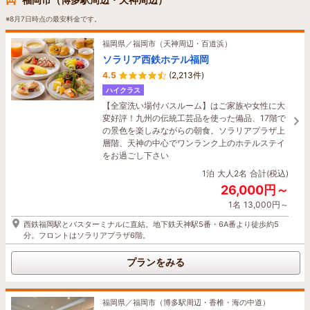
※8月7日時点の最安料金です。
福岡県／福岡市（天神周辺・百道浜）
ソラリア西鉄ホテル福岡
4.5
(2,213件)
ハイクラス
【全室洗い場付バスルーム】はご家族や女性に大
変好評！九州の伝統工芸品を使った備品、17階で
の景色を楽しみながらの朝食。ソラリアプラザ上
層階、天神の中心でワンランク上のホテルステイ
をお過ごし下さい
1泊
大人2名
合計(税込)
26,000円～
1名
13,000円～
西鉄福岡駅とバスターミナルに直結。地下鉄天神駅5番・6A番より徒歩約5
分。フロントはソラリアプラザ6階。
プランをみる
福岡県／福岡市（博多駅周辺・香椎・海の中道）