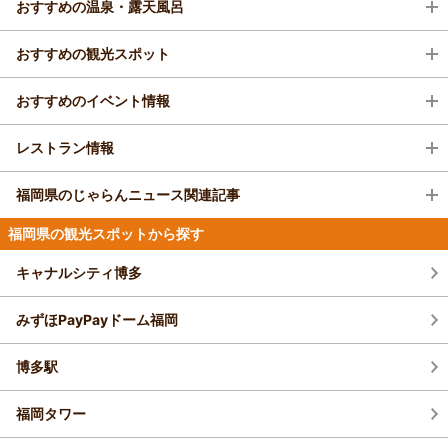
フェ無料！
HOTEL LA FORESTA ～ BY RIGNA ～ （ホテル ラ フォレスタ）（福
おすすめの温泉・露天風呂
福岡県／原鶴・筑後川
駅となっています。主要都市は、北九州市と福岡市の2市があり、九州地方の
岡市（博多駅周辺・天神周辺））
杷木松末アウトドアヴィレッジ
1泊
大人2名
合計(税込)
産業と経済の中心地としての機能を果たしています。古くから、大宰府が置
『厚切りベーコン＆ちょ～半熟卵の洋朝食』
原鶴温泉
6,900円～
おすすめの観光スポット
かれていたことや中国や朝鮮半島との交易の拠点とされてきたことが記録に
4.9
(9件)
残っており、現在でも福岡港を使ってアジアの国々との貿易を行っていま
1名
3,450円～
福岡市内から1時間の好アクセス！夕朝食・BBQ
福岡市内より約一時間、福岡県下随一のお湯の湧出量を
変なホテル福岡 博多（福岡市（博多駅周辺・天神周辺））
す。
グリル・焚火台SET・天然温泉・飲み放題・冷暖
LOFT
誇り23軒の旅館が立ち並ぶ温泉街。春は菜の花、夏は
おすすめのイベント情報
JR小倉駅南口から右奥のマクドナルド横アーケードを進み、吉野家を右折後
8月7日(金)の天気・観光情報♪
観光スポットとしては、海の中道海浜公園やマリンワールドなどのレジャー
房・薪使い放題... 準備も片付けも必要なし。ご家
う飼い、秋はフルーツと季節の楽しみもいっぱい。また
4.0
300ｍ直進
施設が充実しています。また、筑紫野市にある二日市温泉街や門司港レトロ
族・友人・パートナーと、気軽に夏のグランピン
女将さん達が丹精こめて育てたハーブの香りが旅館あち
能古島のひまわり摘み取りイベント
レストラン情報
地区など、景観に特徴をもったエリアも点在しています。福岡空港と北九州
LOFTは２０１０年５月現在、直営店舗52店舗 FC店
グ体験を◎
こちで香る。チケット制で各旅館で入浴できる「湯めぐ
ホテルサードプレイス博多（福岡市（博多駅周辺・天神周辺））
プランをみる
空港の二つの空港が開かれており、国内だけでなく海外からのアクセスも便
舗7店舗をもつ雑貨専門店です。季節毎の商品コーナー
り帳」（７枚、１５００円）があり、温泉めぐりも人気。
博多湾に浮かぶ能古島にある「のこのしまアイランドパ
朝食リニューアル♪
1泊
大人2名
合計(税込)
もあり、毎日通っても飽きない場所。商品の種類も豊富
利なため外国人旅行客が多く訪れることで知られています。駅や空港周辺に
ーク」では、例年7月になると、約7000平方mに5万本
福岡県は、北に玄界灘があり、東にも周防灘、西側には有明海とそれぞれ違
福岡県のじゃらんニュース関連記事
30,800円～
で、欲しいものが手に入るハズ！！
は、ホテルなどの宿泊施設が充実しています。
ものひまわりが咲き誇り、大輪の黄色の花が海や空との
筑後川温泉
う特色を持つ海が周囲にあるため、様々な種類の海産物を味わうことができ
福岡県／飯塚・田川
1名
15,400円～
ドッとあ～るホテルHAKATA（福岡市（博多駅周辺・天神周辺））
絶妙なコントラストを織り成します。7月中旬になる
ます。特産品としては、明太子が知られており、唐辛子を使用して味付けし
福岡県の観光スポットから探す
ザ・リトリート
筑後川を眼下に見下ろす露天風呂などがあり、静かな環
【福岡】夏に行きたい観光スポット28選！
新プラン「★1日10部屋限定★アーリーチ..」登場！
と、満開状態のひまわりを無料で1本摘み取って持ち帰
熊ヶ畑「ホタルの里」
■大分自動車道 杷木ICから車で10分 ■西鉄バス小河内 徒歩5分■福岡市内 車
た辛子明太子は土産物として広く認知されています。また、福岡と言えばも
境で、やすらぎの時間をゆっくりすごせる。
夏休みのおでかけにもおすすめ
4.6
(237件)
ることができます。燦々と照りつける太陽の下、すくすくと育った元気いっ
で1時間■大分熊本 車で2時間
つ鍋が有名であり、県庁所在地である福岡市ではもつ鍋の専門店が点在して
4.6
キャナルシティ博多
ぱいの花を自宅でも楽しめます。※袋や軍手などは各自で持参ください。
今年の夏は、“家族時間”をもっと特別に。全力で
マースガーデンホテル博多（福岡市（博多駅周辺・天神周辺））
います。もつは、鍋だけでなく焼肉の具材としての人気も高いです。
熊ヶ畑小学校の裏水路でホタルの育成および環境美化活
プランをみる
遊べる！夜の宝探し、射的、ヨーヨーすくいが楽
夏休みのおすすめお出掛けスポット
また、地元のグルメとして有名なものに豚骨ラーメンがあります。豚骨ベー
みずほPayPayドーム福岡
動を行い、環境保全の大切さも教えてくれる熊ヶ畑の
しめる♪「初夏祭り」開催中！他にもドリンク、
マリンワールド海の中道 夜のすいぞくかん
スでこってりとした味わいのラーメンは久留米市が発祥とされており、久留
「ホタルの里」。大切に育てられたホタルの姿を見に山
二日市温泉
スモア体験、薪割り、テニス、朝ヨガもオールイ
米ラーメンや博多ラーメンとして全国的にも有名です。
【福岡】おいしい明太フランスが買える店
夏のあいだ、マリンワールド海の中道の営業時間が延長
ベッセルホテル福岡貝塚（福岡市（博多駅周辺・天神周辺））
に囲まれた自然豊かな熊ヶ畑へ。イベント開催等は未
ンクルーシブ♪
博多駅
10選！天神・博多近郊でお土産にもおすす
開湯1300年とも言われる、歴史ある温泉。江戸時代に
され、博多湾をバックに、華麗な技を披露する「イルカ
定。
博多豊一 長浜食堂☆
1泊
大人2名
合計(税込)
は、藩主である黒田氏の御前湯としても使われたとい
め＜2025＞
ショー」などが楽しめます。夕方より館内が暗くなり、
う。放射能泉のお湯は、九州でも指折りの名湯と呼び声
24,926円～
夜の雰囲気が演出され、昼間とは異なる動物たちの様子
福岡タワー
もととりあじさい園
※宿が投稿した記事を新着順で表示しています。
が高い。温泉街には、日本を代表する貴賓も宿泊した老
を観察することができます。
1名
12,463円～
舗旅館や、温泉ツウを集める日帰り専用施設など、数軒
「金剛山もととり保全協議会」が管理していて、金剛山
新着トピックス一覧をみる