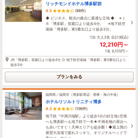
リッチモンドホテル博多駅前
4.3
(88件)
◆ ビジネス、観光の拠点に最適な立地 ◆ ※Ｊ
Ｒ「博多駅」筑紫口より徒歩4分。 ※地下鉄空
港線「博多駅」東5番出口より徒歩3分。
1泊
大人2名
合計(税込)
12,210円～
1名
6,105円～
JR「博多駅」筑紫口より徒歩4分 ◇ 地下鉄空港線「博多駅」東5番出口より
徒歩3分
プランをみる
福岡県／福岡市（博多駅周辺・香椎・海の中道）
ホテルリソルトリニティ博多
4.3
(196件)
地下鉄『中洲川端駅』より徒歩1分の好立地♪空港
へも博多駅へも地下鉄で一本★中洲名物の屋台へ
も歩いてすぐ！天神エリアも徒歩圏！◆最上階の
展望大浴場で疲れスッキリ、オリジナルベッドで