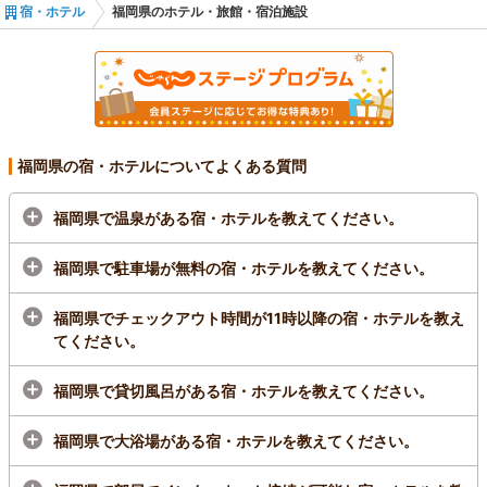
宿・ホテル
福岡県のホテル・旅館・宿泊施設
福岡県／北九州市（小倉・八幡・門司）
西鉄イン小倉
4.1
(4,617件)
☆インフィニティチェア導入☆ 北九州空港から小
倉駅前までバスで１本。 ＪＲ小倉駅南口（小倉城
口）から徒歩５分。 大浴場・サウナのある駅近ホ
テル！
福岡県の宿・ホテルについてよくある質問
1泊
大人2名
合計(税込)
10,004円～
福岡県で温泉がある宿・ホテルを教えてください。
1名
5,002円～
ＪＲ小倉駅南口（小倉城口）から徒歩約５分。デパート『セントシティ』す
福岡県で駐車場が無料の宿・ホテルを教えてください。
ぐそば。国道199号線沿い。
福岡県でチェックアウト時間が11時以降の宿・ホテルを教え
プランをみる
てください。
福岡県／北九州市（小倉・八幡・門司）
福岡県で貸切風呂がある宿・ホテルを教えてください。
亀の井ホテル 玄界灘 オールインクルーシ
ブホテル
福岡県で大浴場がある宿・ホテルを教えてください。
4.1
(626件)
2026年7月1日より亀の井ホテル 玄界灘はオール