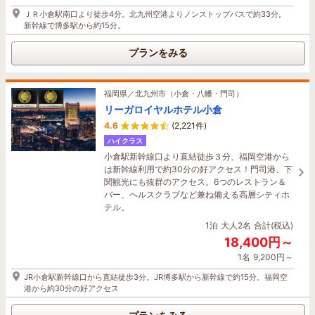
20,880円～
ＪＲ小倉駅南口より徒歩4分。北九州空港よりノンストップバスで約33分。
福岡県／原鶴・筑後川
1名
10,440円～
新幹線で博多駅から約15分。
原鶴温泉 泰泉閣（たいせんかく）
福岡市営地下鉄 中洲川端駅より直結(6番出口）。 福岡空港から車で約15
分。 ＪＲ博多駅から車で約5分。
4.3
(1,167件)
プランをみる
泰泉閣名物ジャングル風呂やかっぱの湯、貸切風
プランをみる
呂にサウナなど、特色豊かなお風呂で原鶴“Ｗ美肌
の湯”を楽しもう！朝倉周辺の食材を盛り込んだ料
福岡県／北九州市（小倉・八幡・門司）
理も好評。割引クーポンも各種発行中！
リーガロイヤルホテル小倉
福岡県／福岡市（博多駅周辺・香椎・海の中道）
1泊
大人2名
合計(税込)
4.6
(2,221件)
天然温泉博多原鶴の湯 スーパーホテル
17,600円～
ハイクラス
Premier博多駅・筑紫口
1名
8,800円～
小倉駅新幹線口より直結徒歩３分、福岡空港から
4.3
(1,422件)
は新幹線利用で約30分の好アクセス！門司港、下
日田行き高速バス→杷木バス停より車で5分／JR筑後吉井駅より車で10分
美人の湯で知られる「原鶴温泉」直送の天然温泉
関観光にも抜群のアクセス。6つのレストラン＆
【宿泊者のみ送迎可。要事前連絡】
を満喫☆博多駅から徒歩約8分、コンビニはホテ
バー、ヘルスクラブなど兼ね備える高層シティホ
ル目の前！ソフトドリンク＆アルコールを楽しめ
テル。
プランをみる
るウェルカムバー(15:00～21:00)♪レディースル
1泊
大人2名
合計(税込)
ームもおすすめ♪
18,400円～
1泊
大人2名
合計(税込)
福岡県／久留米
1名
9,200円～
10,260円～
グリーンリッチホテル久留米【天然温泉・
JR小倉駅新幹線口から直結徒歩3分。JR博多駅から新幹線で約15分。福岡空
1名
5,130円～
有馬六ツ門の湯】
港から約30分の好アクセス
4.3
(332件)
博多駅筑紫口出口から徒歩約8分。博多駅東ICから車で約3分。
(西鉄電車)天神駅～久留米駅特急約３０分 (JR)博