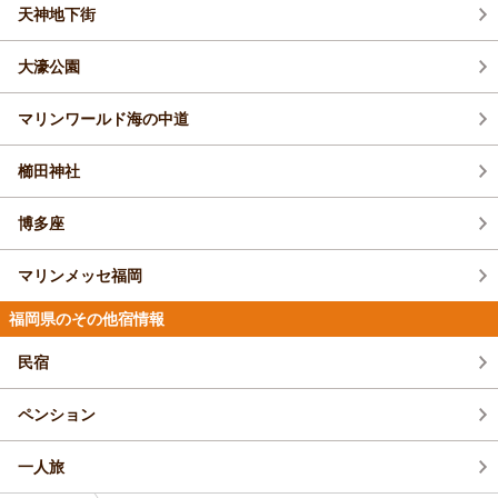
太宰府天満宮周辺の食べ歩きグルメ11選！梅
福岡空港、北九州空港より車で約50分、JR博多駅から車で約30分
が軒を連ねる。
天神地下街
ろくの斜面に咲く３２００株の紫陽花を観賞できる。
水天宮夏大祭
ヶ枝餅や明太子メニューまで＜2025＞
プランをみる
全国に鎮座する水天宮の総本宮で、毎年8月5日から7日
おすすめの温泉・露天風呂ガイドをみる
大濠公園
の3日間、お祭りが行われます。お祓いを終えた地域の
子どもたちが、船太鼓船車5台（太鼓16基）をひいて、
おすすめの観光スポットガイドをみる
瀬下町、大石町、京町の3町内に繰り出し、船太鼓の打
マリンワールド海の中道
福岡県／苅田・行橋・豊前
喜ばれる福岡のお土産27選！地元民「人気
ち比べが演じられます。
ベッセルホテル苅田北九州空港(2026年3
ランキング」＆編集部おすすめを紹介
月全室リニューアル)
櫛田神社
おすすめのイベント情報ガイドをみる
4.5
(1,706件)
◆全室幅150㎝のクイーンサイズベッド◆シング
博多座
ル21㎡/ツイン26㎡◆ウェルカムドリンク無料◆
一息ついて元気が出るご当地メニュー満載の朝ご
マリンメッセ福岡
はんをどうぞ！
1泊
大人2名
合計(税込)
福岡県のその他宿情報
8,200円～
1名
4,100円～
民宿
苅田北九州空港から11㎞ ＪＲ苅田駅東口から850m 東九州自動車道苅田北
九州ICから5㎞(車5分)
ペンション
プランをみる
一人旅