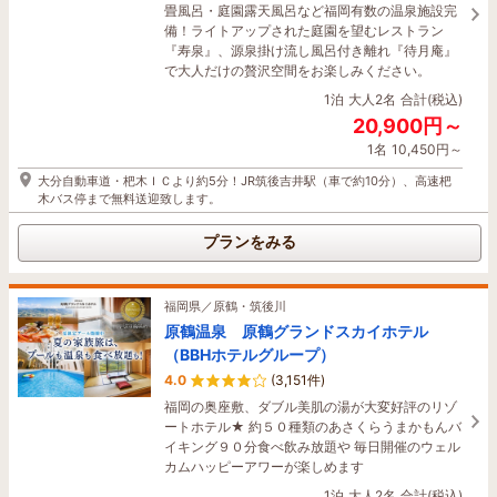
バス利用で約25分
畳風呂・庭園露天風呂など福岡有数の温泉施設完
備！ライトアップされた庭園を望むレストラン
プランをみる
『寿泉』、源泉掛け流し風呂付き離れ『待月庵』
で大人だけの贅沢空間をお楽しみください。
1泊
大人2名
合計(税込)
福岡県／福岡市（博多駅周辺・香椎・海の中道）
20,900円～
ホテル博多プレイス
1名
10,450円～
4.4
(2,531件)
大分自動車道・杷木ＩＣより約5分！JR筑後吉井駅（車で約10分）、高速杷
■バス・トイレが別室の２５㎡広々ワンルームタ
木バス停まで無料送迎致します。
イプ ■移動に便利！マリンメッセ、国際センタ
ー、国際会議場、サンパレスが徒歩圏内 ■駐車場
プランをみる
完備（予約制25台） ■高層階（海側）からは博多
湾を一望。
1泊
大人2名
合計(税込)
福岡県／原鶴・筑後川
5,000円～
原鶴温泉 原鶴グランドスカイホテル
1名
2,500円～
（BBHホテルグループ）
4.0
(3,151件)
博多駅よりバス12分（99番博多ふ頭行・福岡国際センター前下車）、中洲川
端駅より徒歩15分
福岡の奥座敷、ダブル美肌の湯が大変好評のリゾ
ートホテル★ 約５０種類のあさくらうまかもんバ
プランをみる
イキング９０分食べ飲み放題や 毎日開催のウェル
カムハッピーアワーが楽しめます
1泊
大人2名
合計(税込)