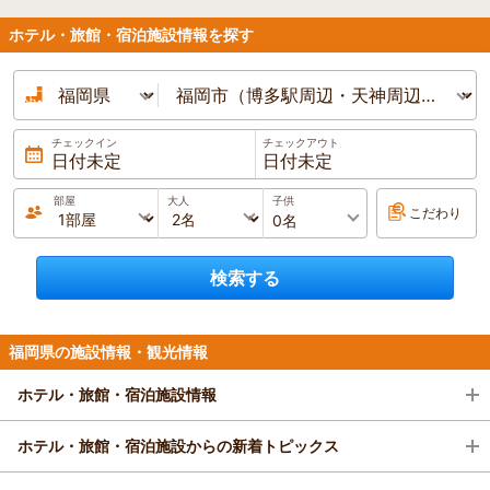
1名
5,800円～
ハイクラス
ホテル・旅館・宿泊施設情報を探す
門司港駅から徒歩2分！ 九州最北端に在る港町リ
車で大分道甘木ICより7分、小郡ICより19分/立体駐車場無料(3F直通通路有)/
平置駐車場無料(4tトラック利用可
ゾートに佇むデザイナーズホテル。 雄大な関門海
峡とレトロな街並み、高評価朝食ビュッフェが自
慢！ 下関へのアクセスも抜群！
プランをみる
1泊
大人2名
合計(税込)
チェックイン
チェックアウト
9,360円～
日付未定
日付未定
福岡県／原鶴・筑後川
1名
4,680円～
2026/8/7
(金)
2026/8/8
(土)
蝶がきらめくお宿 雪月花 せつげっか
部屋
大人
子供
JR門司港駅より徒歩2分 小倉⇒門司港：JR在来線で13分 北九州空港⇒小
こだわり
4.8
(47件)
倉駅：バスで40分
全客室露天風呂付のお部屋でゆったりとお寛ぎく
ださい♪ 7つの貸切家族貸切風呂もございますの
プランをみる
検索する
で、原鶴温泉を心ゆくまでご堪能くださいませ。
1泊
大人2名
合計(税込)
30,000円～
福岡県／北九州市（小倉・八幡・門司）
福岡県の施設情報・観光情報
炭酸泉 湧金の湯 スーパーホテル小倉駅
1名
15,000円～
南口
ホテル・旅館・宿泊施設情報
博多駅より日田行 高速バスで約70分。杷木バス停下車タクシー約5分
4.1
(1,535件)
プランをみる
小倉駅南口から徒歩５分で小倉唯一の炭酸泉浴場
福岡県は、九州の北東部に位置する県で、関門海峡を挟んで本州の山口県と
ホテル・旅館・宿泊施設からの新着トピックス
付き♪ウェルカムバーは大人気の為、毎日実施中
隣接している他、九州では佐賀県、熊本県、大分県、とそれぞれ隣接してい
♪17:00～21:00でご用意。日替わりの朝食ビュッ
ます。主要駅はJRの博多駅であり、東海道新幹線のぞみ号が止まる最西端の