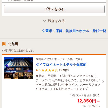
温泉のスパ、プールを設け、全室30㎡以上のゆと
りある客室は、心地よい快適な滞在をお約束しま
プランをみる
す。
1泊
大人2名
合計(税込)
続きをみる
33,800円～
福岡県／原鶴・筑後川
1名
16,900円～
原鶴の舞
久留米・原鶴・筑後川のホテル・旅館一覧
4.9
(54件)
博多駅直結！＜東７出口＞徒歩約１分。空港から地下鉄で約7分、車で約15
分。着いたら直ぐに都心のリゾート
ハイクラス
北九州
福岡の奥座敷・筑後川のほとりに佇む「振舞い」
プランをみる
の宿、原鶴の舞。全室源泉風呂付き客室で、名
※8月7日時点の最安料金です。
湯・原鶴温泉と四季の風景を愉しむ贅沢な時間
を。リバービュー客室や庭園露天風呂付き客室も
福岡県／北九州市（小倉・八幡・門司）
福岡県／福岡市（博多駅周辺・香椎・海の中道）
ご用意。
ダイワロイネットホテル小倉駅前
ホテルオークラ福岡
1泊
大人2名
合計(税込)
4.5
(899件)
4.6
(86件)
36,840円～
◆博多、門司港、下関方面へのアクセスも良く、
ハイクラス
1名
18,420円～
チェックインが14時からなので、ビジネスやレジ
色づく街並みと変わらぬおもてなし。博多伝統の
ャーの拠点に便利です ◆ツイン、スーペリアダブ
天神博多から車で50分／福岡空港よりお車で40分／博多バスターミナルより
趣を感じさせる落ち着いたインテリアの客室をご
ルはバス・トイレ別のセパレートタイプ
高速バスで75分
準備。街の景色とともに心安らぐひとときをどう
1泊
大人2名
合計(税込)
ぞ安心してお過ごしくださいませ。
プランをみる
12,350円～
1泊
大人2名
合計(税込)
1名
6,175円～