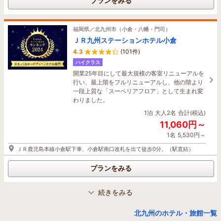
プランをみる
プランをみる
多～久留米駅約２０分 コンビニ徒歩３分☆ビジネ
スや観光の拠点に最適☆
福岡県／北九州市（小倉・八幡・門司）
1泊
大人2名
合計(税込)
ＪＲ九州ステーションホテル小倉
10,340円～
4.3
(101件)
1名
5,170円～
ハイクラス
●西鉄久留米駅より車で3分、JR久留米駅より車で3分●福岡空港連絡バス停
開業25年目にして最大規模の客室リニューアルを
「六ツ門」徒歩3分●
行い、最上階をフルリニューアルし、他の階より
一段上質な「スーペリアフロア」として生まれ変
プランをみる
わりました。
1泊
大人2名
合計(税込)
福岡県／原鶴・筑後川
11,060円～
ホテルグランスパ アベニュー
1名
5,530円～
4.3
(1,697件)
ＪＲ鹿児島本線小倉駅下車、小倉駅南口改札を出て徒歩0分。（駅直結）
甘木ICより車で7分、筑後小郡ICより車で19分、
11種の貸切風呂や大浴場・露天風呂で源泉かけ流
プランをみる
しpH10.0天然温泉を満喫◆天然温泉付客室も好
評◆朝食＆駐車場無料(4ｔトラック可)/全室VOD
続きをみる
＆4Kテレビ/WIFI有
福岡県／北九州市（小倉・八幡・門司）
1泊
大人2名
合計(税込)
プレミアホテル門司港
北九州のホテル・旅館一覧
11,600円～
4.4
(4,206件)