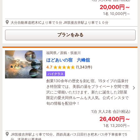
福岡県／福岡市（天神周辺・百道浜）
20,000円～
ホテル天神プレイス
1名
10,000円～
4.5
(3,515件)
大分自動車道杷木ICより車で５分 JR筑後吉井駅より車で１０分
『静寂』という物理的な静かさではなく、都会に
あっても穏やかで心地よい空間と時間を提供しま
プランをみる
す。※女性専用ルームは『ReFaコラボルーム』 ※
無料朝食サービスのメニューを一新いたしまし
た。
福岡県／原鶴・筑後川
1泊
大人2名
合計(税込)
ほどあいの宿 六峰舘
8,000円～
4.7
(1,343件)
1名
4,000円～
ハイクラス
博多駅より乗り換えなし！地下鉄七隈線「天神南駅」から徒歩5分
創業130余年の歴史を刻む宿。15タイプの温泉付
き特別室では、美肌の湯をプライベート空間で贅
プランをみる
沢にご堪能いただけます。新たに誕生した2部屋
限定の愛犬同伴ルームも大人気。公式インスタで
旬の情報を配信中！
福岡県／福岡市（博多駅周辺・香椎・海の中道）
1泊
大人2名
合計(税込)
都ホテル 博多
26,400円～
4.7
(1,438件)
1名
13,200円～
ハイクラス
JR筑後吉井駅より車で10分。西鉄高速バス日田行き杷木バス停下車後車で5
博多駅直結！抜群のロケーション。最上階に天然
分。送迎有り要連絡。