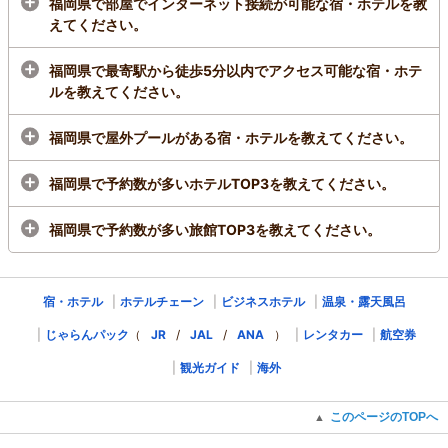
福岡県で部屋でインターネット接続が可能な宿・ホテルを教
インクルーシブホテルに生まれ変わりました。 宿
えてください。
泊費に夕・朝食はもちろん、アルコールを含むド
リンクやアクティビティなどの利用料金が含まれ
ています。
福岡県で最寄駅から徒歩5分以内でアクセス可能な宿・ホテ
ルを教えてください。
1泊
大人2名
合計(税込)
30,260円～
福岡県で屋外プールがある宿・ホテルを教えてください。
1名
15,130円～
■無料送迎バス■JR小倉駅・折尾駅～ホテル運行中！ぜひご利用ください！
(予約制)
福岡県で予約数が多いホテルTOP3を教えてください。
プランをみる
福岡県で予約数が多い旅館TOP3を教えてください。
宿・ホテル
ホテルチェーン
ビジネスホテル
温泉・露天風呂
じゃらんパック
（
JR
/
JAL
/
ANA
）
レンタカー
航空券
観光ガイド
海外
このページのTOPへ
▲