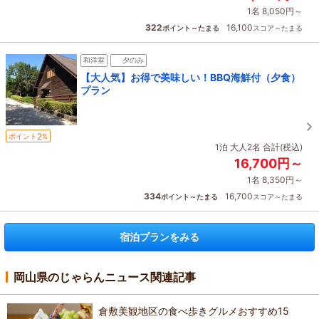
1名 8,050円～
322
16,100
ポイント～たまる
スコア～たまる
和洋室
夕のみ
【大人気】お得で美味しい！BBQ海鮮付（夕食）
プラン
2
ポイント
%
1泊 大人2名 合計(税込)
16,700円～
1名 8,350円～
334
16,700
ポイント～たまる
スコア～たまる
宿泊プランをみる
岡山県のじゃらんニュース関連記事
倉敷美観地区の食べ歩きグルメおすすめ15