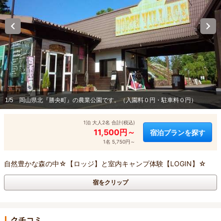
1/5
岡山県北『勝央町』の農業公園です。（入園料０円・駐車料０円）
1泊 大人2名 合計(税込)
11,500円～
宿泊プランを探す
1名 5,750円～
自然豊かな森の中☆【ロッジ】と室内キャンプ体験【LOGIN】☆
宿をクリップ
クチコミ