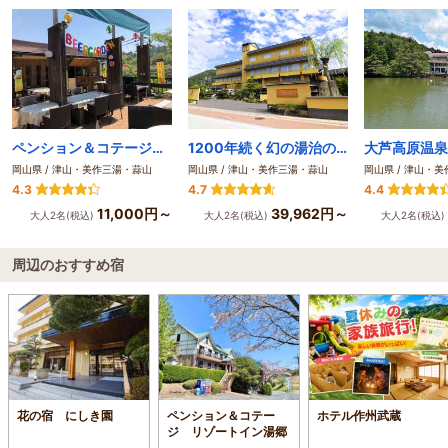
ペンション＆コテージ リゾートイン湯郷
1200年続く幻の湯治の郷 湯郷温泉 季譜の里
大芦高原温泉
岡山県 / 津山・美作三湯・蒜山
岡山県 / 津山・美作三湯・蒜山
岡山県 / 津山・
4.3
4.7
4.4
11,000円～
39,962円～
大人2名(税込)
大人2名(税込)
大人2名(税込)
周辺のおすすめ宿
花の宿 にしき園
ペンション＆コテー
ホテル作州武蔵
ジ リゾートイン湯郷