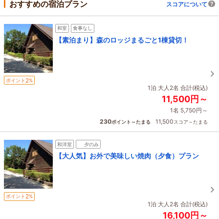
おすすめの宿泊プラン
スコアについて
和室
食事なし
【素泊まり】森のロッジまるごと1棟貸切！
2
ポイント
%
1泊 大人2名 合計(税込)
11,500円～
1名 5,750円～
230
11,500
ポイント～たまる
スコア～たまる
和洋室
夕のみ
【大人気】お外で美味しい焼肉（夕食）プラン
2
ポイント
%
1泊 大人2名 合計(税込)
16,100円～