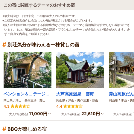
この宿に関連するテーマのおすすめ宿
※最安料金は、日付未定、1泊1部屋大人2名の料金です。
※ご指定の検索条件に合致しない宿が表示される場合がございます。
※個人の主観の違いやAIによる自動出力などのため、テーマと宿泊施設が合致しない場合がござ
います。また、宿泊施設の一部の部屋・プランにしかテーマが合致しない場合があります。必
ずご自身で内容をご確認ください。
#
別荘気分が味わえる一棟貸しの宿
ペンション＆コテージ リゾートイン湯郷
大芦高原温泉 雲海
岡山県 / 津山・美作三湯・蒜山
岡山県 / 津山・美作三湯・蒜山
岡山県 / 津山・
4.3
4.4
11,000円～
22,610円～
大人2名(税込)
大人2名(税込)
大人2名(税込)
#
BBQが楽しめる宿