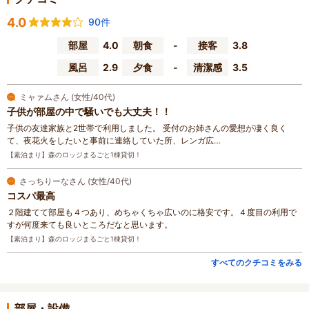
4.0
90件
部屋
4.0
朝食
-
接客
3.8
風呂
2.9
夕食
-
清潔感
3.5
ミャァムさん (女性/40代)
子供が部屋の中で騒いでも大丈夫！！
子供の友達家族と2世帯で利用しました。 受付のお姉さんの愛想が凄く良く
て、夜花火をしたいと事前に連絡していた所、レンガ広…
【素泊まり】森のロッジまるごと1棟貸切！
さっちりーなさん (女性/40代)
コスパ最高
２階建てて部屋も４つあり、めちゃくちゃ広いのに格安です。４度目の利用で
すが何度来ても良いところだなと思います。
【素泊まり】森のロッジまるごと1棟貸切！
すべてのクチコミをみる
部屋・設備