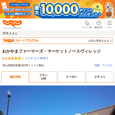
じゃらん
ゲスト
さん
お得な特典をみる
おかやまファーマーズ・マーケットノースヴィレッジ
(
クチコミ90件
)
4.0
岡山県勝田郡勝央町岡１１００番地
地図・アクセス
プラン
施設情報
クーポン
クチコミ
12件